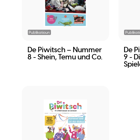
Publikatioun
Publikat
De Piwitsch – Nummer
De P
8 - Shein, Temu und Co.
9 - 
Spiel