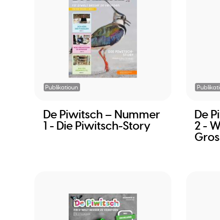
Publikatioun
Publikat
De Piwitsch – Nummer
De P
1 - Die Piwitsch-Story
2 - 
Gros