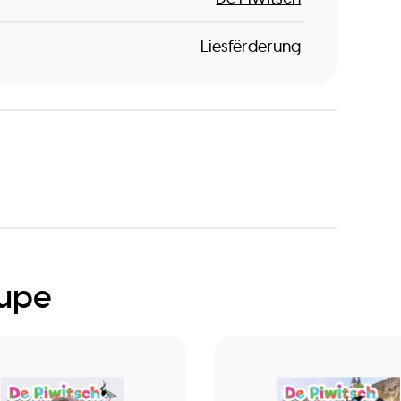
Liesfërderung
oupe