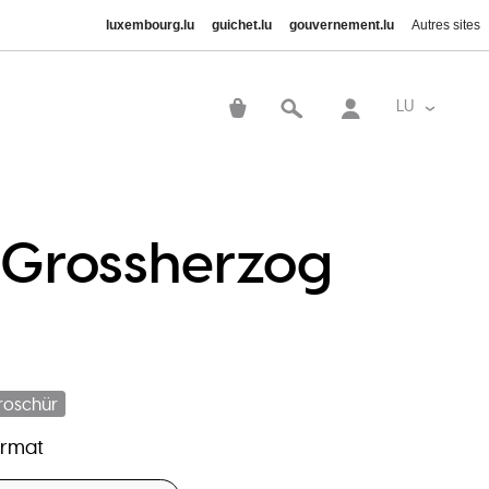
luxembourg.lu
guichet.lu
gouvernement.lu
Autres sites
User
account
LU
List addi
menu
 Grossherzog
roschür
ormat