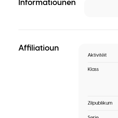
Informatiounen
Affiliatioun
Aktivitéit
Klass
Zilpublikum
Serie