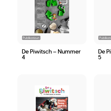
Publikatioun
Publikat
De Piwitsch – Nummer
De P
4
5