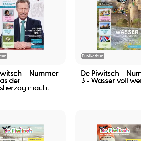
ioun
Publikatioun
iwitsch – Nummer
De Piwitsch – Nu
Was der
3 - Wasser voll wer
sherzog macht