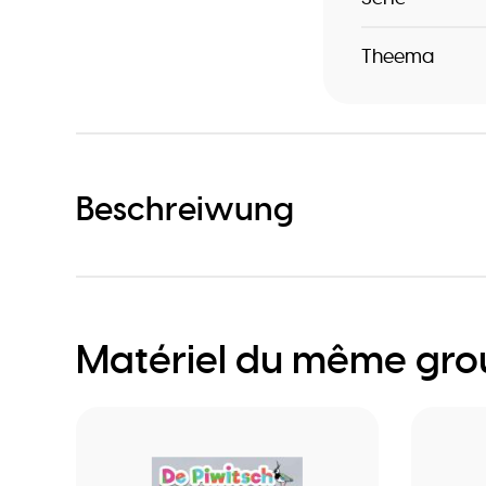
Theema
Beschreiwung
Matériel du même gr