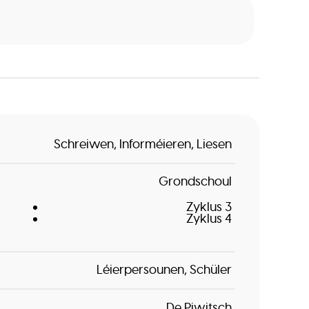
Schreiwen
Informéieren
Liesen
Grondschoul
Zyklus 3
Zyklus 4
Léierpersounen
Schüler
De Piwitsch