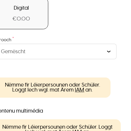
Digital
€0.00
*
rooch
Nëmme fir Léierpersounen oder Schüler.
Loggt Iech wgl. mat Ärem
IAM
an.
ntenu multimédia
Nëmme fir Léierpersounen oder Schüler. Loggt