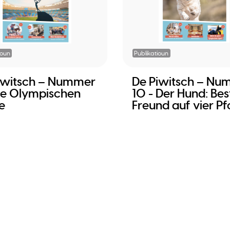
ioun
Publikatioun
iwitsch – Nummer
De Piwitsch – Nu
Die Olympischen
10 - Der Hund: Bes
e
Freund auf vier Pf