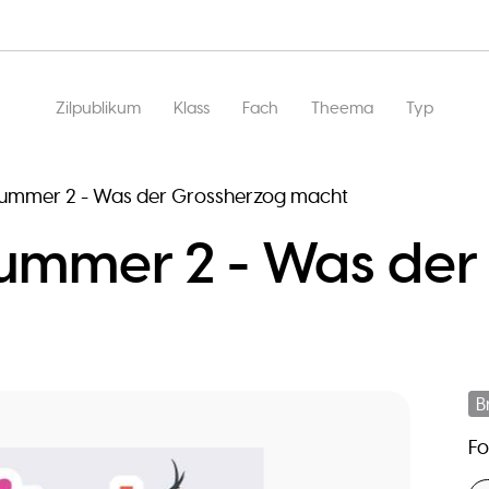
Main
Zilpublikum
Klass
Fach
Theema
Typ
navigation
Nummer 2 - Was der Grossherzog macht
Nummer 2 - Was der
B
F