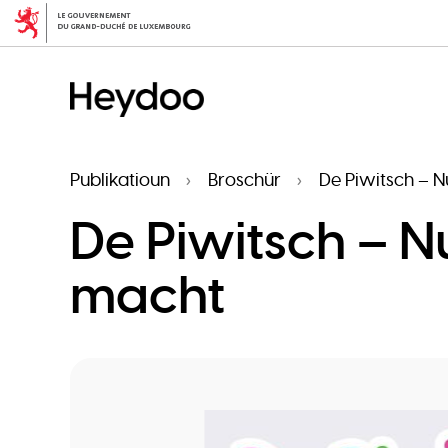
Skip
to
main
content
Publikatioun
Broschür
De Piwitsch – 
De Piwitsch – 
macht