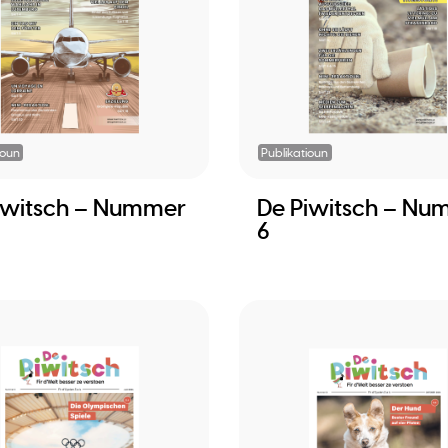
ioun
Publikatioun
iwitsch – Nummer
De Piwitsch – Nu
6