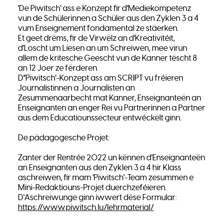
'De Piwitsch' ass e Konzept fir d'Mediekompetenz
vun de Schülerinnen a Schüler aus den Zyklen 3 a 4
vum Enseignement fondamental ze stäerken.
Et geet drëms, fir de Virwëlz an d'Kreativitéit,
d'Loscht um Liesen an um Schreiwen, mee virun
allem de kritesche Geescht vun de Kanner tëscht 8
an 12 Joer ze fërderen.
D''Piwitsch'-Konzept ass am SCRIPT vu fréieren
Journalistinnen a Journalisten an
Zesummenaarbecht mat Kanner, Enseignanteën an
Enseignanten an enger Rei vu Partnerinnen a Partner
aus dem Educatiounssecteur entwéckelt ginn.
De pädagogesche Projet:
Zanter der Rentrée 2022 un kënnen d'Enseignanteën
an Enseignanten aus den Zyklen 3 a 4 hir Klass
aschreiwen, fir mam 'Piwitsch'-Team zesummen e
Mini-Redaktiouns-Projet duerchzeféieren.
D'Aschreiwunge ginn iwwert dëse Formular:
https://www.piwitsch.lu/lehrmaterial/