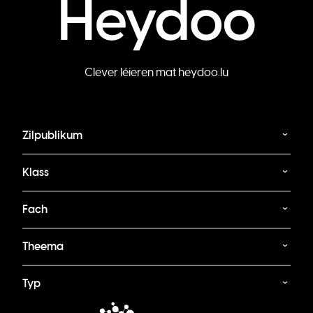
Clever léieren mat heydoo.lu
Zilpublikum
Klass
Fach
Theema
Typ