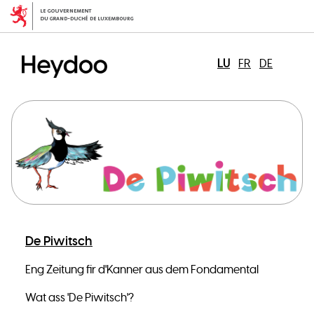
Skip
to
main
content
LU
FR
DE
De Piwitsch
Eng Zeitung fir d'Kanner aus dem Fondamental
Wat ass 'De Piwitsch'?