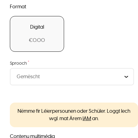
Format
Digital
€0.00
*
Sprooch
Nëmme fir Léierpersounen oder Schüler. Loggt Iech
wgl. mat Ärem
IAM
an.
Contenu multimédia