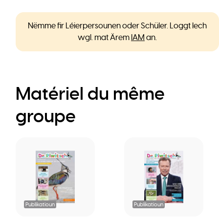
Nëmme fir Léierpersounen oder Schüler. Loggt Iech
wgl. mat Ärem
IAM
an.
Matériel du même
groupe
Publikatioun
Publikatioun