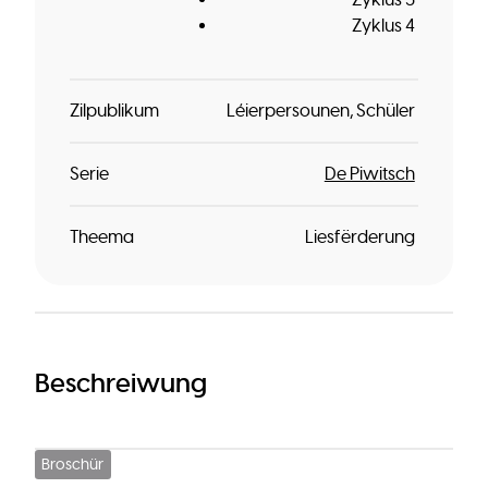
Zyklus 4
Zilpublikum
Léierpersounen
Schüler
Serie
De Piwitsch
Theema
Liesfërderung
Beschreiwung
Broschür