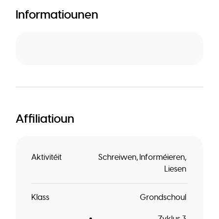
Informatiounen
Affiliatioun
Aktivitéit
Schreiwen
Informéieren
Liesen
Klass
Grondschoul
Zyklus 3