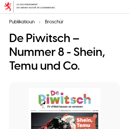
Skip
to
main
Publikatioun
Broschür
content
De Piwitsch –
Nummer 8 - Shein,
Temu und Co.