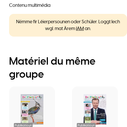
Contenu multimédia
Nëmme fir Léierpersounen oder Schüler. Loggt Iech
wgl. mat Ärem
IAM
an.
Matériel du même
groupe
Publikatioun
Publikatioun