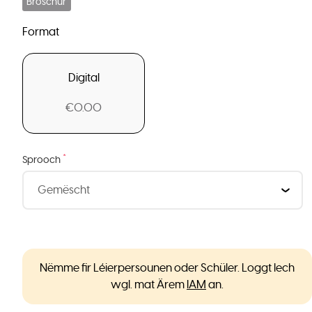
Broschür
Format
Digital
€0.00
*
Sprooch
Nëmme fir Léierpersounen oder Schüler. Loggt Iech
wgl. mat Ärem
IAM
an.