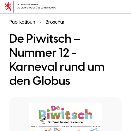
Skip
to
main
Publikatioun
Broschür
content
De Piwitsch –
Nummer 12 -
Karneval rund um
den Globus