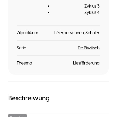
Zyklus 3
Zyklus 4
Zilpublikum
Léierpersounen
Schüler
Serie
De Piwitsch
Theema
Liesfërderung
Beschreiwung