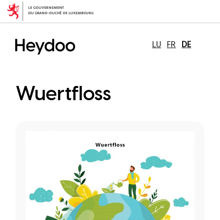
Direkt
zum
Inhalt
LU
FR
DE
Wuertfloss