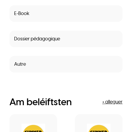
E-Book
Dossier pédagogique
Autre
Am beléiftsten
+ alleguer