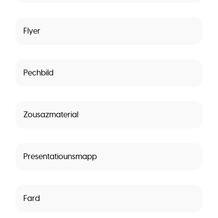
Flyer
Pechbild
Zousazmaterial
Presentatiounsmapp
Fard