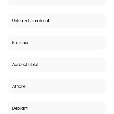
Unterrechtsmaterial
Broschür
Aarbechtsblat
Affiche
Depliant