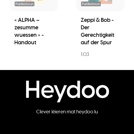
Publikatioun
Publikatioun
« ALPHA –
Zeppi & Bob -
zesumme
Der
wuessen » -
Gerechtigkeit
Handout
auf der Spur
1.03
Clever léieren mat heydoo.lu