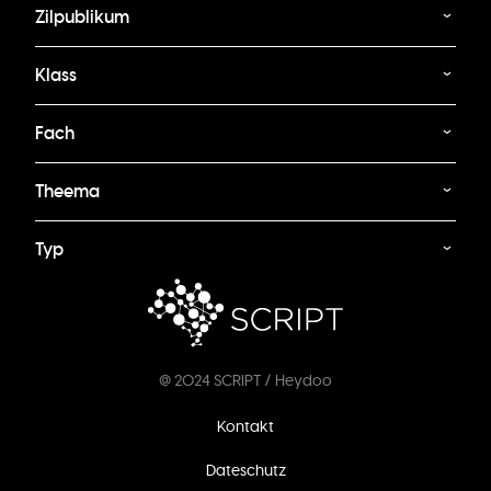
Zilpublikum
Klass
Fach
Theema
Typ
@ 2024 SCRIPT / Heydoo
Footer
Kontakt
menu
Dateschutz