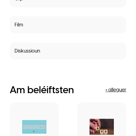
Film
Diskussioun
Am beléiftsten
+ alleguer