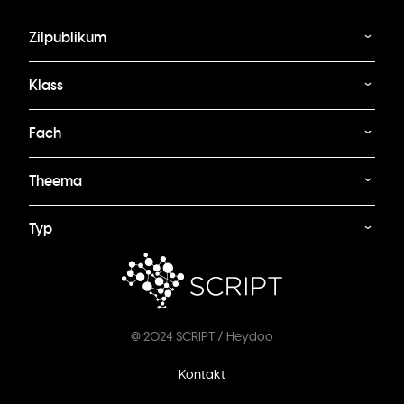
Zilpublikum
Klass
Fach
Theema
Typ
@ 2024 SCRIPT / Heydoo
Footer
Kontakt
menu