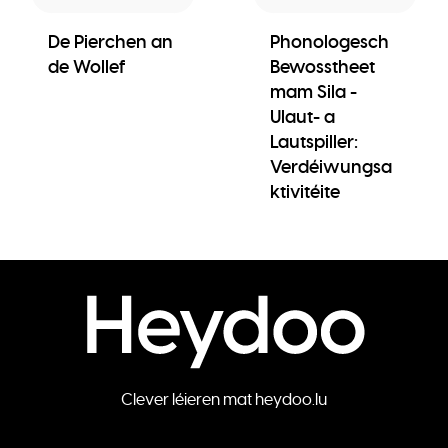
De Pierchen an
Phonologesch
de Wollef
Bewosstheet
mam Sila -
Ulaut- a
Lautspiller:
Verdéiwungsa
ktivitéite
Clever léieren mat heydoo.lu