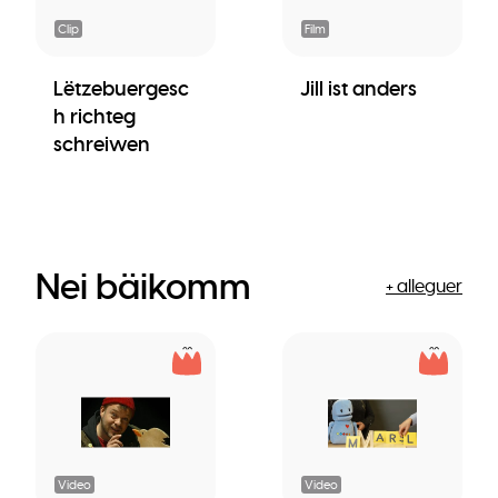
Clip
Film
Lëtzebuergesc
Jill ist anders
h richteg
schreiwen
Nei bäikomm
+ alleguer
Video
Video