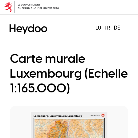
Direkt
zum
Inhalt
LU
FR
DE
Carte murale
Luxembourg (Echelle
1:165.000)