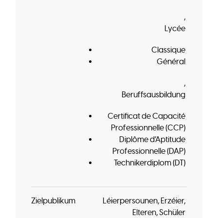
Lycée
Classique
Général
Beruffsausbildung
Certificat de Capacité
Professionnelle (CCP)
Diplôme d’Aptitude
Professionnelle (DAP)
Technikerdiplom (DT)
Zielpublikum
Léierpersounen
Erzéier
Elteren
Schüler