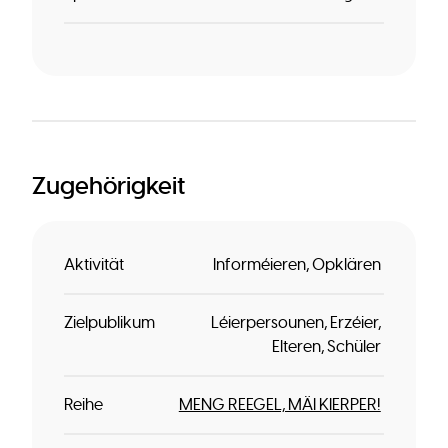
Zugehörigkeit
Aktivität
Informéieren
Opklären
Zielpublikum
Léierpersounen
Erzéier
Elteren
Schüler
Reihe
MENG REEGEL, MÄI KIERPER!