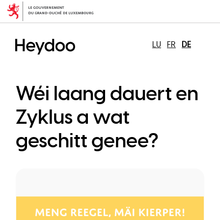
Direkt
zum
Inhalt
LU
FR
DE
Wéi laang dauert en
Zyklus a wat
geschitt genee?