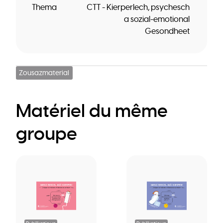
Thema
CTT - Kierperlech, psychesch
a sozial-emotional
Gesondheet
Zousazmaterial
Matériel du même
groupe