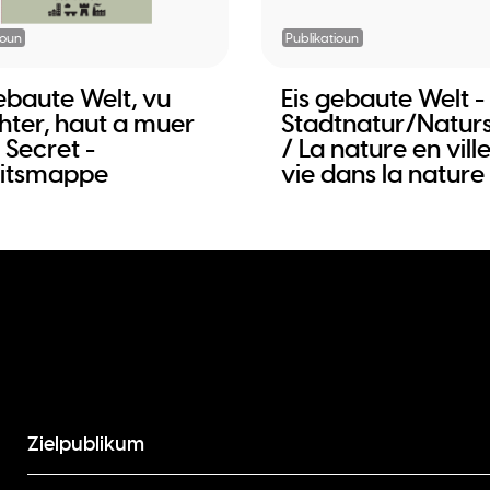
ioun
Publikatioun
gebaute Welt, vu
Eis gebaute Welt -
hter, haut a muer
Stadtnatur/Natur
 Secret -
/ La nature en vill
itsmappe
vie dans la nature
Zielpublikum