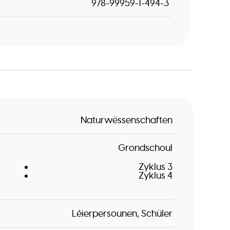
978-99959-1-494-3
Naturwëssenschaften
Grondschoul
Zyklus 3
Zyklus 4
Léierpersounen
Schüler