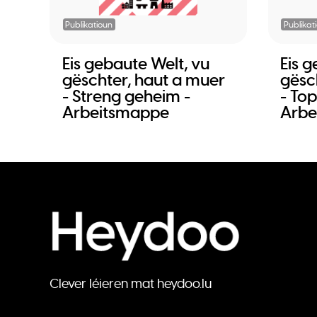
Publikatioun
Publikat
Eis gebaute Welt, vu
Eis 
gëschter, haut a muer
gësc
- Streng geheim -
- Top
Arbeitsmappe
Arbe
Clever léieren mat heydoo.lu