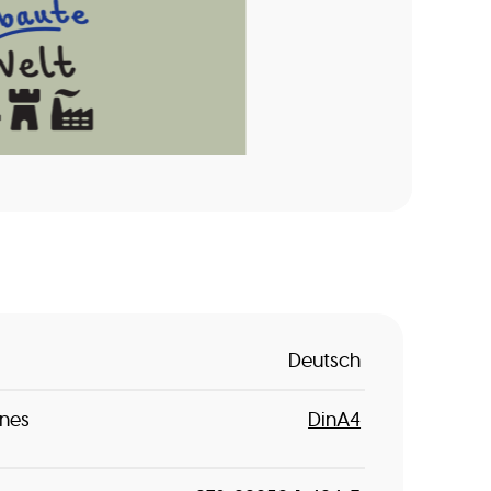
Deutsch
nes
DinA4