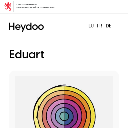
Direkt
zum
Inhalt
LU
FR
DE
Eduart