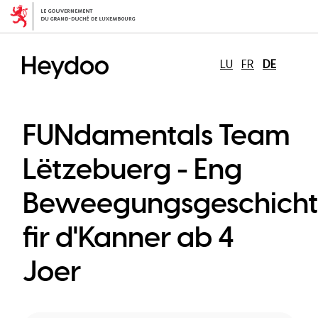
Direkt
zum
Inhalt
LU
FR
DE
FUNdamentals Team
Lëtzebuerg - Eng
Beweegungsgeschicht
fir d'Kanner ab 4
Joer