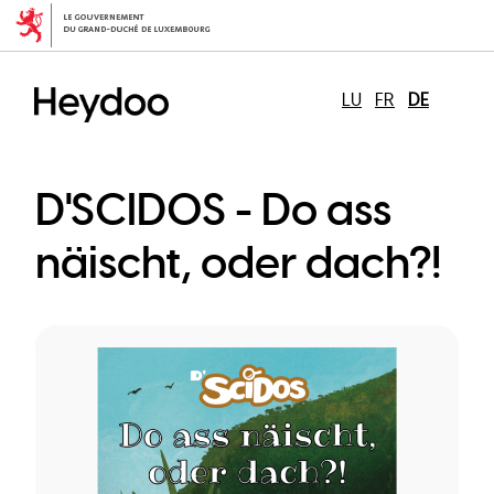
Direkt
zum
Inhalt
LU
FR
DE
D'SCIDOS - Do ass
näischt, oder dach?!