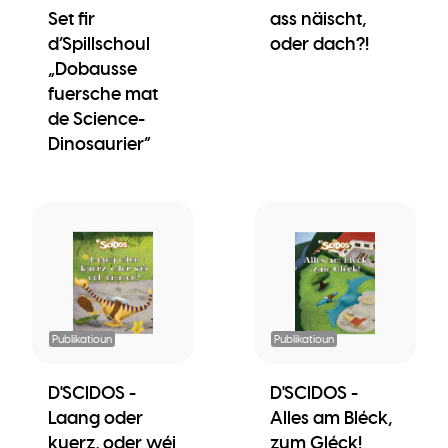
Set fir
ass näischt,
d’Spillschoul
oder dach?!
„Dobausse
fuersche mat
de Science-
Dinosaurier“
Publikatioun
Publikatioun
D'SCIDOS -
D'SCIDOS -
Laang oder
Alles am Bléck,
kuerz, oder wéi
zum Gléck!