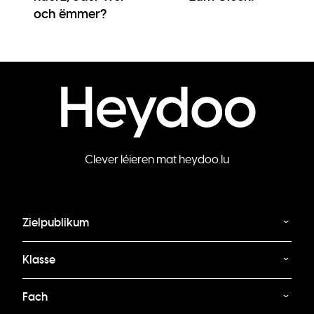
och ëmmer?
Clever léieren mat heydoo.lu
Zielpublikum
Klasse
Fach