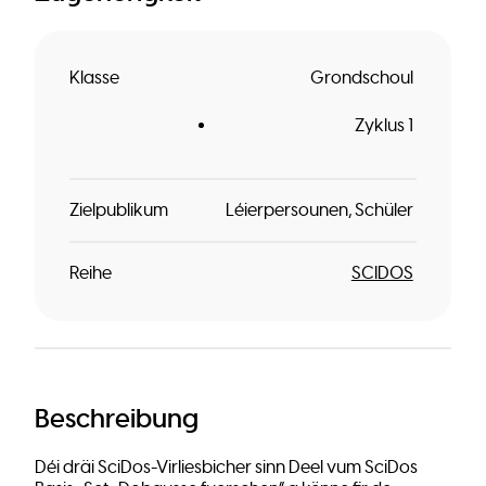
Klasse
Grondschoul
Zyklus 1
Zielpublikum
Léierpersounen
Schüler
Reihe
SCIDOS
Beschreibung
Déi dräi SciDos-Virliesbicher sinn Deel vum SciDos