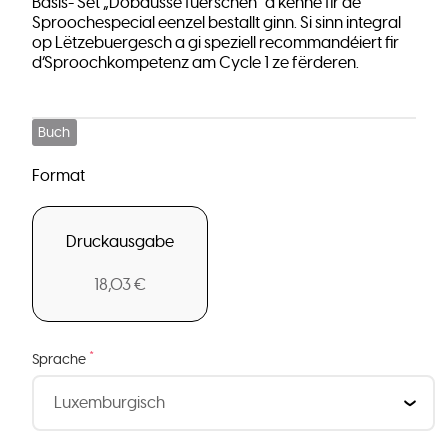
Basis- Set „Dobausse fuerschen“ a kënne fir de
Sproochespecial eenzel bestallt ginn. Si sinn integral
op Lëtzebuergesch a gi speziell recommandéiert fir
d’Sproochkompetenz am Cycle 1 ze fërderen.
Buch
Format
Druckausgabe
18,03 €
*
Sprache