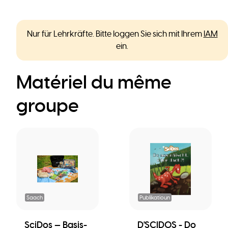
Nur für Lehrkräfte. Bitte loggen Sie sich mit Ihrem
IAM
ein.
Matériel du même
groupe
Saach
Publikatioun
SciDos — Basis-
D'SCIDOS - Do