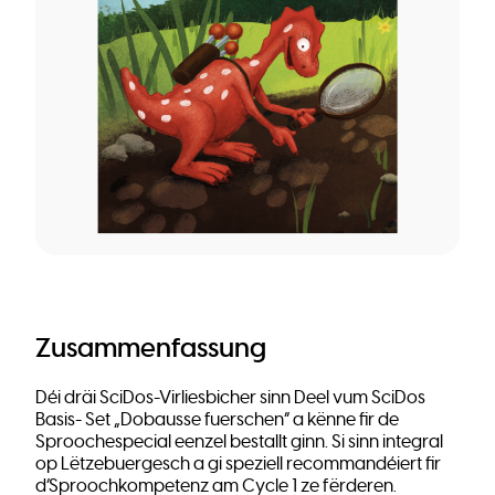
Zusammenfassung
Déi dräi SciDos-Virliesbicher sinn Deel vum SciDos
Basis- Set „Dobausse fuerschen“ a kënne fir de
Sproochespecial eenzel bestallt ginn. Si sinn integral
op Lëtzebuergesch a gi speziell recommandéiert fir
d’Sproochkompetenz am Cycle 1 ze fërderen.