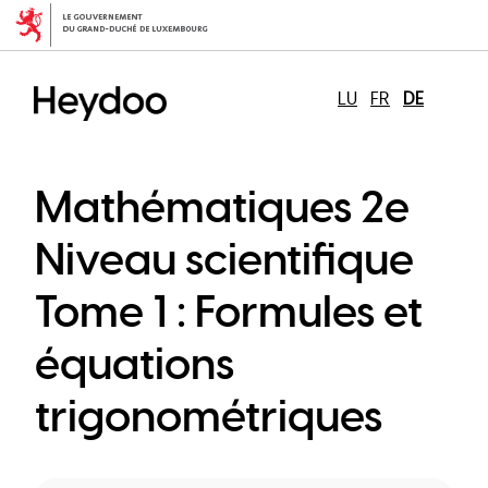
Direkt
zum
Inhalt
LU
FR
DE
Mathématiques 2e
Niveau scientifique
Tome 1 : Formules et
équations
trigonométriques