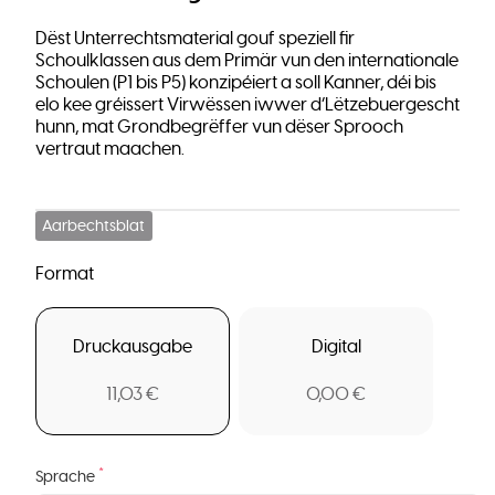
Dëst Unterrechtsmaterial gouf speziell fir
Schoulklassen aus dem Primär vun den internationale
Schoulen (P1 bis P5) konzipéiert a soll Kanner, déi bis
elo kee gréissert Virwëssen iwwer d’Lëtzebuergescht
hunn, mat Grondbegrëffer vun dëser Sprooch
vertraut maachen.
Aarbechtsblat
Format
Druckausgabe
Digital
11,03 €
0,00 €
*
Sprache