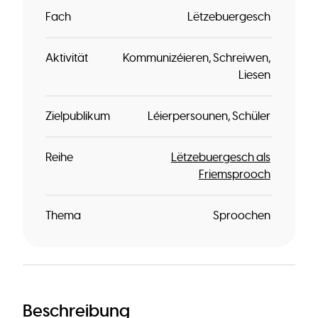
Fach
Lëtzebuergesch
Aktivität
Kommunizéieren
Schreiwen
Liesen
Zielpublikum
Léierpersounen
Schüler
Reihe
Lëtzebuergesch als
Friemsprooch
Thema
Sproochen
Beschreibung