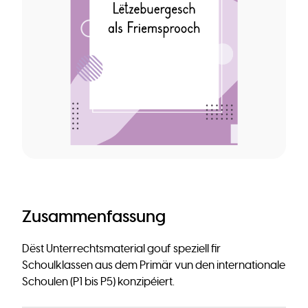
Zusammenfassung
Dëst Unterrechtsmaterial gouf speziell fir
Schoulklassen aus dem Primär vun den internationale
Schoulen (P1 bis P5) konzipéiert.