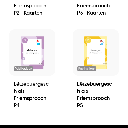
Friemsprooch
Friemsprooch
P2 - Kaarten
P3 - Kaarten
Publikatioun
Publikatioun
Lëtzebuergesc
Lëtzebuergesc
h als
h als
Friemsprooch
Friemsprooch
P4
P5