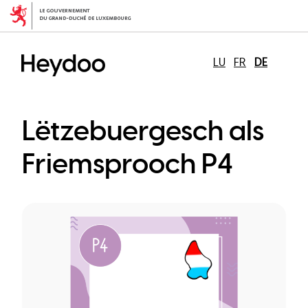
Direkt
zum
Inhalt
LU
FR
DE
Lëtzebuergesch als
Friemsprooch P4