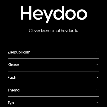
Clever léieren mat heydoo.lu
Zielpublikum
Klasse
Fach
Thema
Typ