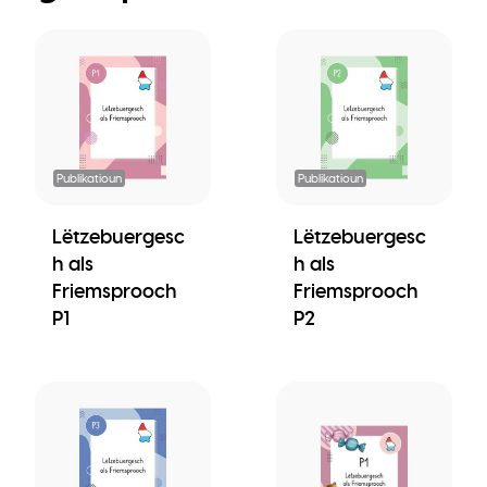
Publikatioun
Publikatioun
Lëtzebuergesc
Lëtzebuergesc
h als
h als
Friemsprooch
Friemsprooch
P1
P2