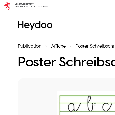
Aller
au
contenu
principal
Publication
Affiche
Poster Schreibschri
Poster Schreibsc