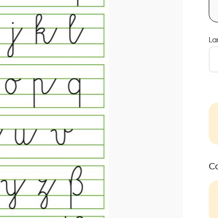
La
Co