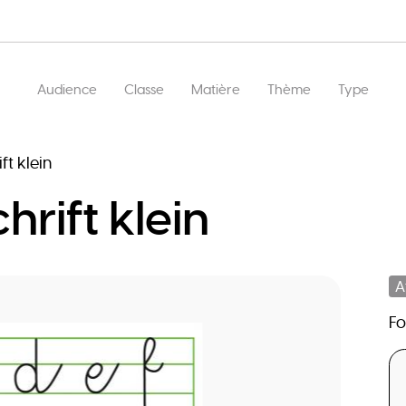
Main
Audience
Classe
Matière
Thème
Type
navigation
ft klein
hrift klein
A
F