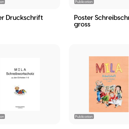
ion
Publication
er Druckschrift
Poster Schreibschr
gross
ion
Publication