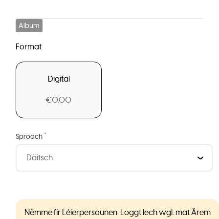
Album
Format
Digital
€0.00
*
Sprooch
Nëmme fir Léierpersounen. Loggt Iech wgl. mat Ärem