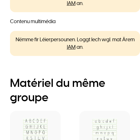
IAM
an.
Contenu multimédia
Nëmme fir Léierpersounen. Loggt Iech wgl. mat Ärem
IAM
an.
Matériel du même
groupe