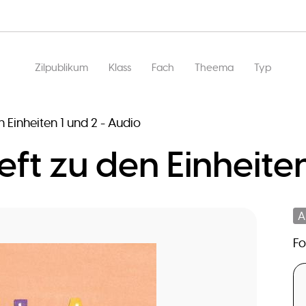
Main
Zilpublikum
Klass
Fach
Theema
Typ
navigation
n Einheiten 1 und 2 - Audio
heft zu den Einheite
A
F