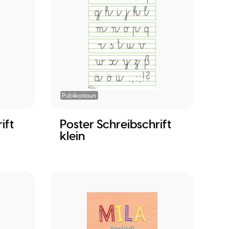
Publikatioun
ift
Poster Schreibschrift
klein