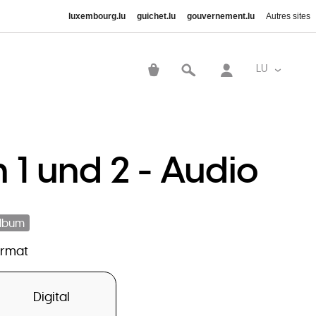
luxembourg.lu
guichet.lu
gouvernement.lu
Autres sites
User
account
LU
List addi
menu
n 1 und 2 - Audio
lbum
ormat
Digital