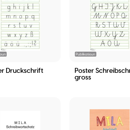
ioun
Publikatioun
er Druckschrift
Poster Schreibschr
gross