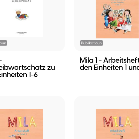
ioun
Publikatioun
-
Mila 1 - Arbeitshef
eibwortschatz zu
den Einheiten 1 un
inheiten 1-6