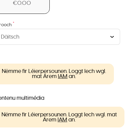
€0.00
*
rooch
Nëmme fir Léierpersounen. Loggt Iech wgl.
mat Ärem
IAM
an.
ntenu multimédia
Nëmme fir Léierpersounen. Loggt Iech wgl. mat
Ärem
IAM
an.