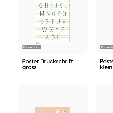
Publikatioun
Publikat
Poster Druckschrift
Post
gross
klein