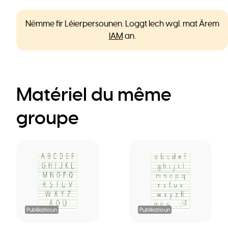
Nëmme fir Léierpersounen. Loggt Iech wgl. mat Ärem
IAM
an.
Matériel du même
groupe
Publikatioun
Publikatioun