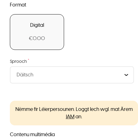
Format
Digital
€0.00
*
Sprooch
Nëmme fir Léierpersounen. Loggt Iech wgl. mat Ärem
IAM
an.
Contenu multimédia