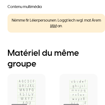
Contenu multimédia
Nëmme fir Léierpersounen. Loggt Iech wgl. mat Ärem
IAM
an.
Matériel du même
groupe