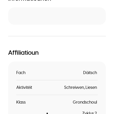
Affiliatioun
Fach
Däitsch
Aktivitéit
Schreiwen
Liesen
Klass
Grondschoul
Zyklus 2