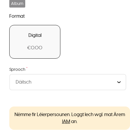
Album
Format
Digital
€0.00
*
Sprooch
Nëmme fir Léierpersounen. Loggt Iech wgl. mat Ärem
IAM
an.