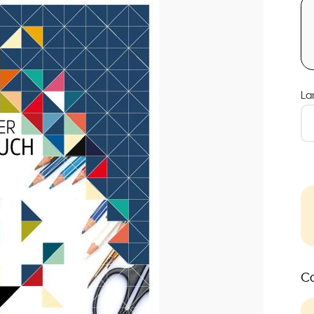
La
Co