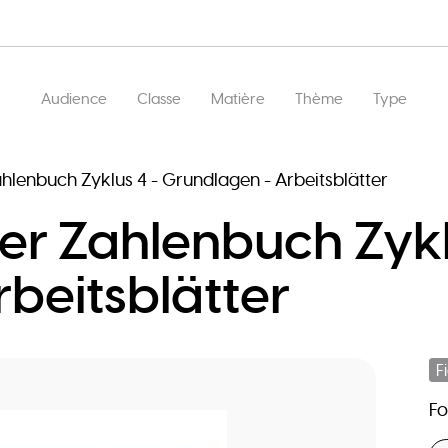
Main
Audience
Classe
Matière
Thème
Type
navigation
lenbuch Zyklus 4 - Grundlagen - Arbeitsblätter
r Zahlenbuch Zykl
beitsblätter
F
F