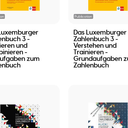
ion
Publication
Luxemburger
Das Luxemburger
enbuch 3 -
Zahlenbuch 3 -
ieren und
Verstehen und
inieren -
Trainieren -
aufgaben zum
Grundaufgaben 
enbuch
Zahlenbuch