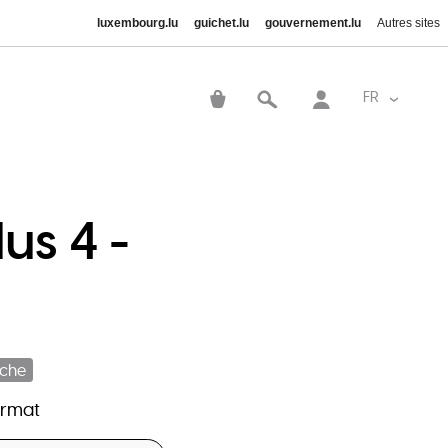
luxembourg.lu
guichet.lu
gouvernement.lu
Autres sites
User
account
FR
Lister le
menu
us 4 -
iche
ormat