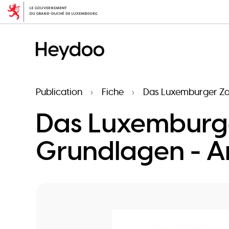
Aller
au
contenu
principal
Publication
Fiche
Das Luxemburger Zah
Das Luxemburge
Grundlagen - Ar