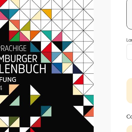
La
Co