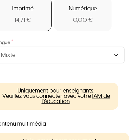
Imprimé
Numérique
14,71 €
0,00 €
*
ngue
Uniquement pour enseignants.
Veuillez vous connecter avec votre
IAM de
l'éducation
.
ntenu multimédia