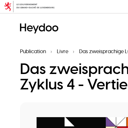
Aller
au
contenu
principal
Publication
Livre
Das zweisprachige L
Das zweisprac
Zyklus 4 - Verti