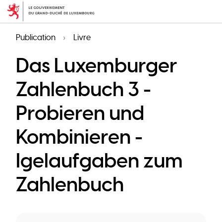
Aller
au
contenu
Publication
Livre
principal
Das Luxemburger
Zahlenbuch 3 -
Probieren und
Kombinieren -
Igelaufgaben zum
Zahlenbuch