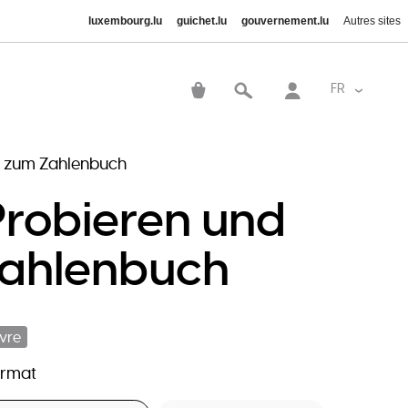
luxembourg.lu
guichet.lu
gouvernement.lu
Autres sites
User
account
FR
Lister le
menu
n zum Zahlenbuch
Probieren und
Zahlenbuch
ivre
ormat