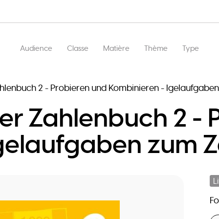
Main
Audience
Classe
Matière
Thème
Type
navigation
lenbuch 2 - Probieren und Kombinieren - Igelaufgabe
r Zahlenbuch 2 - 
Igelaufgaben zum 
L
F