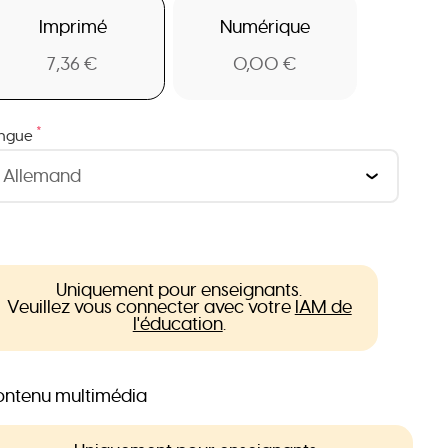
Imprimé
Numérique
7,36 €
0,00 €
*
ngue
Uniquement pour enseignants.
Veuillez vous connecter avec votre
IAM de
l'éducation
.
ntenu multimédia