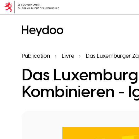
Aller
au
contenu
principal
Publication
Livre
Das Luxemburger Zah
Das Luxemburge
Kombinieren - 