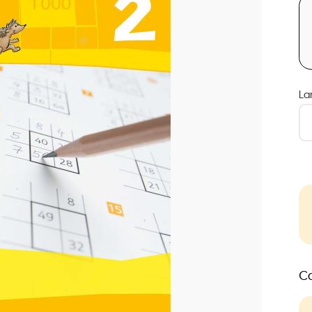
La
Co