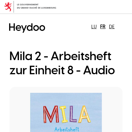
Aller
au
contenu
principal
LU
FR
DE
Mila 2 - Arbeitsheft
zur Einheit 8 - Audio