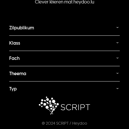
Clever léieren mat heydoo.lu
Zilpublikum
Klass
Fach
Theema
Typ
@ 2024 SCRIPT / Heydoo