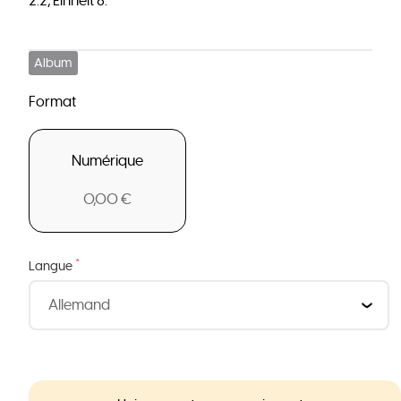
2.2, Einheit 8.
Album
Format
Numérique
0,00 €
*
Langue