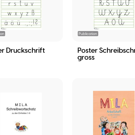
ion
Publication
er Druckschrift
Poster Schreibschr
gross