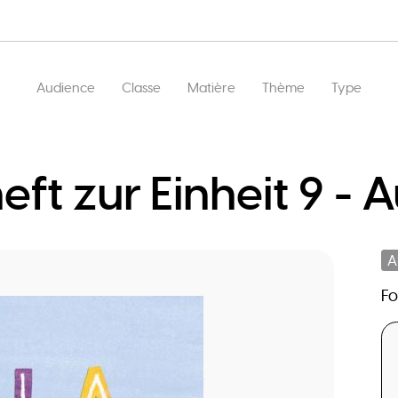
Main
Audience
Classe
Matière
Thème
Type
navigation
eft zur Einheit 9 - 
A
F