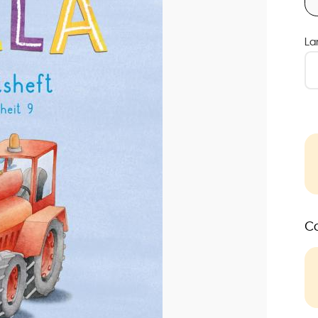
La
Co