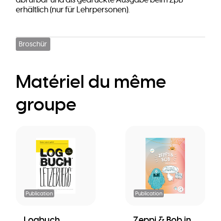
abrufbar und als gedruckte Ausgabe beim ZpB
erhältlich (nur für Lehrpersonen).
Broschür
Matériel du même
groupe
Publication
Publication
Logbuch
Zeppi & Bob in