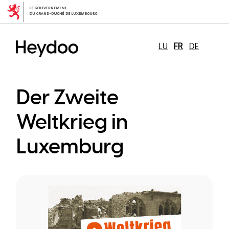
Aller
au
contenu
principal
LU
FR
DE
Der Zweite
Weltkrieg in
Luxemburg