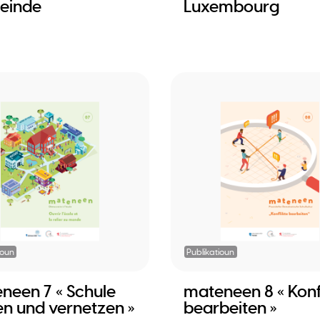
einde
Luxembourg
ioun
Publikatioun
neen 7 « Schule
mateneen 8 « Konf
en und vernetzen »
bearbeiten »