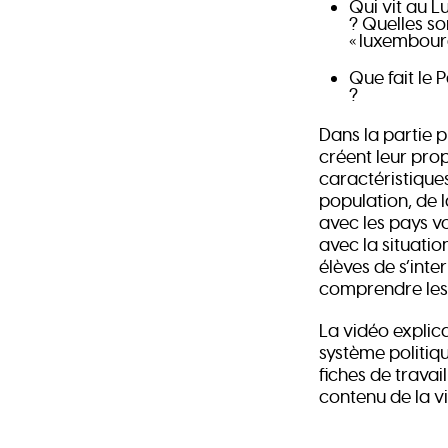
Qui vit au L
? Quelles so
« luxembourg
Que fait le
?
Dans la partie p
créent leur prop
caractéristique
population, de l
avec les pays vo
avec la situati
élèves de s’inte
comprendre les 
La vidéo explic
système politiq
fiches de travai
contenu de la v