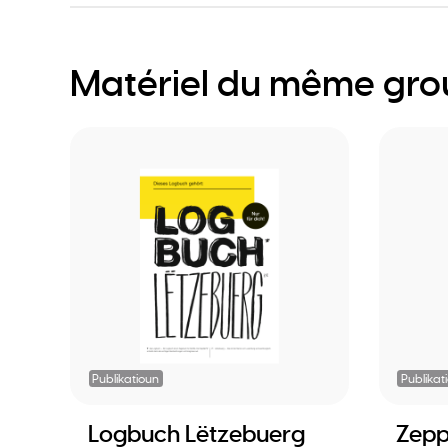
Matériel du même gr
Publikatioun
Publikat
Logbuch Lëtzebuerg
Zepp