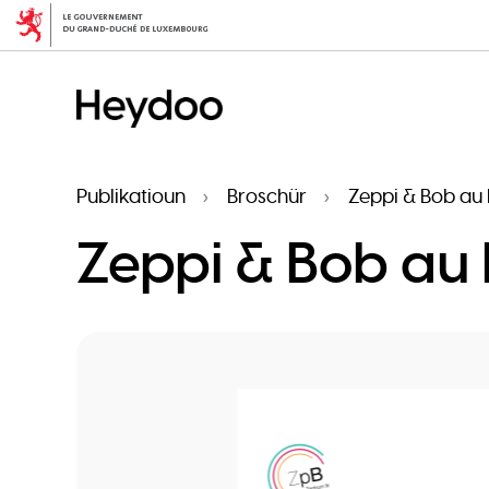
Skip
to
main
content
Publikatioun
Broschür
Zeppi & Bob a
Zeppi & Bob a