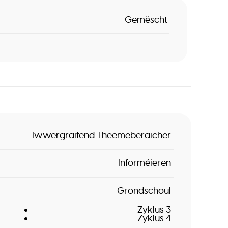
Gemëscht
Iwwergräifend Theemeberäicher
Informéieren
Grondschoul
Zyklus 3
Zyklus 4