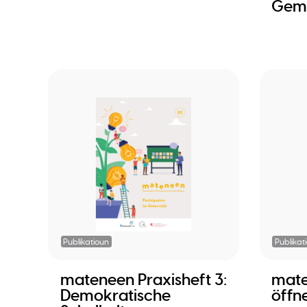
Gem
Publikatioun
Publikat
mateneen Praxisheft 3:
mate
Demokratische
öffn