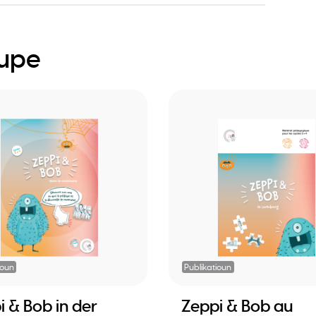
oupe
ioun
Publikatioun
i & Bob in der
Zeppi & Bob au