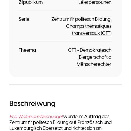
Zilpublikum
Léierpersounen
Serie
Zentrum fir politesch Bildung
Champs thématiques
transversaux (CTT)
Theema
CTT - Demokratesch
Biergerschaft a
Mënscherechter
Beschreiwung
Et si Walen am Dschungel
wurde im Auftrag des
Zentrum fir politesch Bildung auf Französisch und
Luxemburgisch übersetzt und richtet sich an