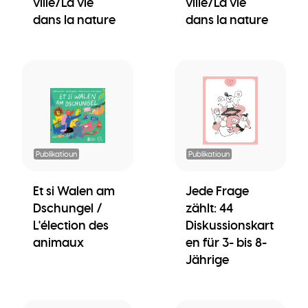
ville/La vie
ville/La vie
dans la nature
dans la nature
Publikatioun
Publikatioun
Et si Walen am
Jede Frage
Dschungel /
zählt: 44
L'élection des
Diskussionskart
animaux
en für 3- bis 8-
Jährige