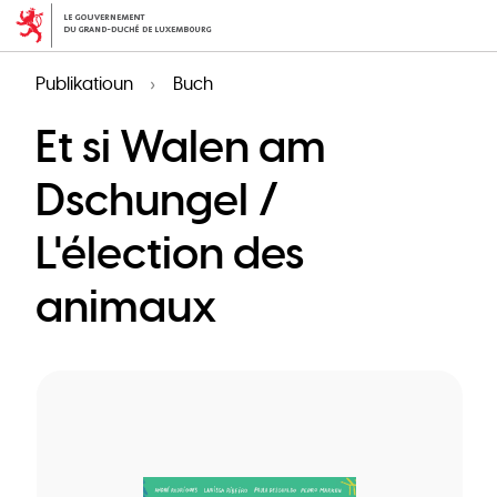
Skip
to
main
Publikatioun
Buch
content
Et si Walen am
Dschungel /
L'élection des
animaux