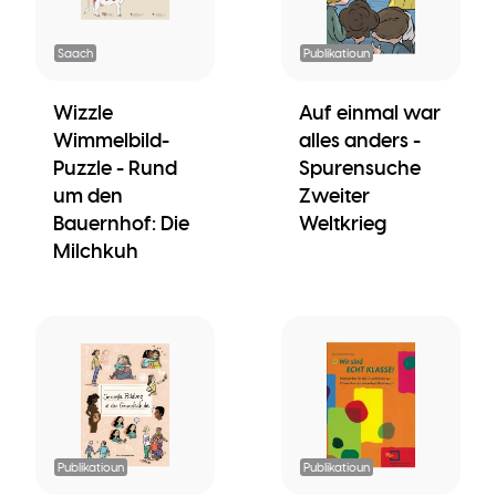
Saach
Publikatioun
Wizzle
Auf einmal war
Wimmelbild-
alles anders -
Puzzle - Rund
Spurensuche
um den
Zweiter
Bauernhof: Die
Weltkrieg
Milchkuh
Publikatioun
Publikatioun