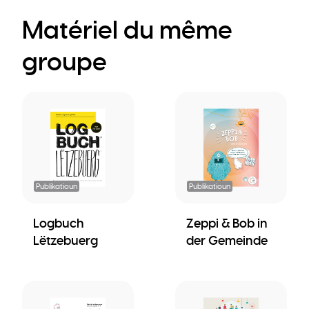
Matériel du même
groupe
Publikatioun
Publikatioun
Logbuch
Zeppi & Bob in
Lëtzebuerg
der Gemeinde