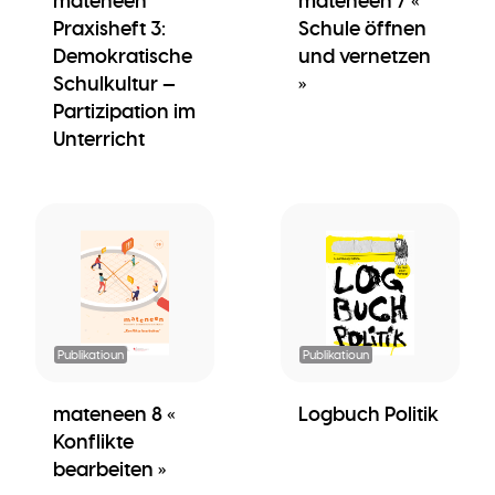
mateneen
mateneen 7 «
Praxisheft 3:
Schule öffnen
Demokratische
und vernetzen
Schulkultur —
»
Partizipation im
Unterricht
Publikatioun
Publikatioun
mateneen 8 «
Logbuch Politik
Konflikte
bearbeiten »