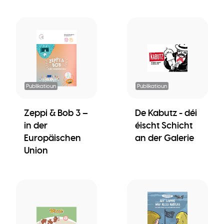
Publikatioun
Publikatioun
Zeppi & Bob 3 –
De Kabutz - déi
in der
éischt Schicht
Europäischen
an der Galerie
Union