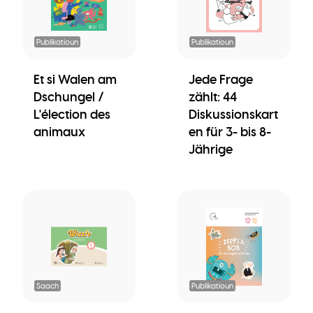
Publikatioun
Publikatioun
Et si Walen am
Jede Frage
Dschungel /
zählt: 44
L'élection des
Diskussionskart
animaux
en für 3- bis 8-
Jährige
Saach
Publikatioun