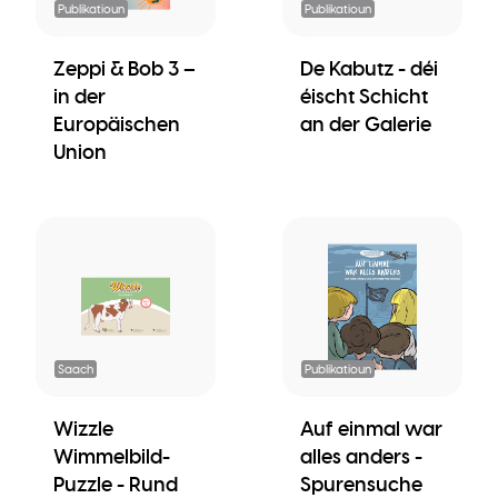
Publikatioun
Publikatioun
Zeppi & Bob 3 –
De Kabutz - déi
in der
éischt Schicht
Europäischen
an der Galerie
Union
Saach
Publikatioun
Wizzle
Auf einmal war
Wimmelbild-
alles anders -
Puzzle - Rund
Spurensuche