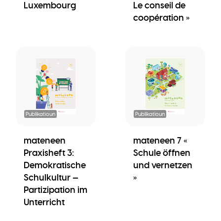
Luxembourg
Le conseil de
coopération »
Publikatioun
Publikatioun
mateneen
mateneen 7 «
Praxisheft 3:
Schule öffnen
Demokratische
und vernetzen
Schulkultur —
»
Partizipation im
Unterricht