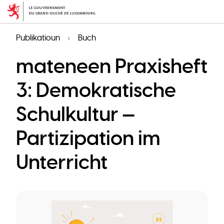
Skip
to
main
Publikatioun
Buch
content
mateneen Praxisheft
3: Demokratische
Schulkultur —
Partizipation im
Unterricht