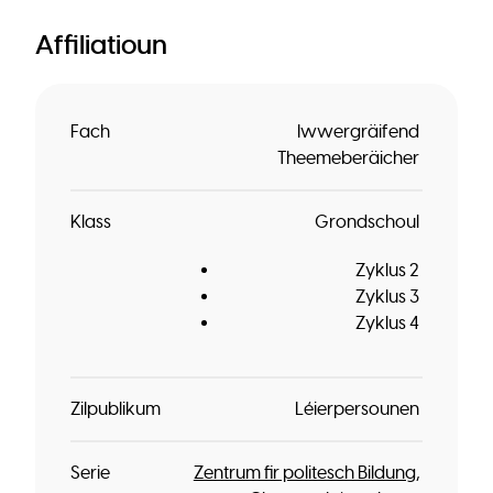
Affiliatioun
Fach
Iwwergräifend
Theemeberäicher
Klass
Grondschoul
Zyklus 2
Zyklus 3
Zyklus 4
Zilpublikum
Léierpersounen
Serie
Zentrum fir politesch Bildung