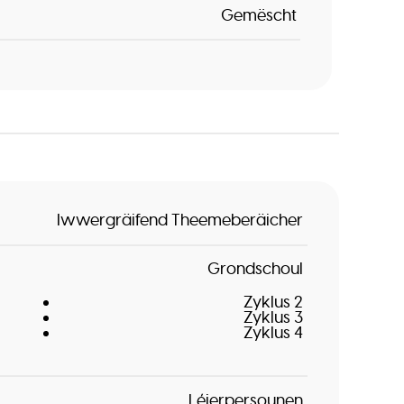
Gemëscht
Iwwergräifend Theemeberäicher
Grondschoul
Zyklus 2
Zyklus 3
Zyklus 4
Léierpersounen