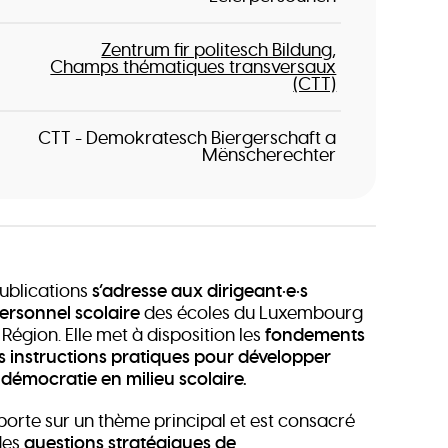
Zentrum fir politesch Bildung
Champs thématiques transversaux
(CTT)
CTT - Demokratesch Biergerschaft a
Mënscherechter
publications
s’adresse aux
dirigeant·e·s
personnel scolaire
des écoles du Luxembourg
Région. Elle met à disposition les
fondements
es instructions pratiques pour développer
 démocratie en milieu scolaire.
orte sur un thème principal et est consacré
des
questions stratégiques de