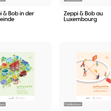
i & Bob in der
Zeppi & Bob au
einde
Luxembourg
ioun
Publikatioun