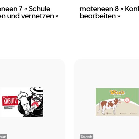
neen 7 « Schule
mateneen 8 « Konf
en und vernetzen »
bearbeiten »
ioun
Saach