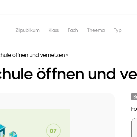
Main
Zilpublikum
Klass
Fach
Theema
Typ
navigation
hule öffnen und vernetzen »
hule öffnen und ve
B
F