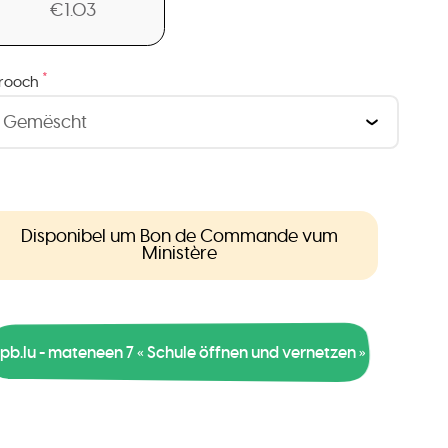
€1.03
*
rooch
Disponibel um Bon de Commande vum
Ministère
pb.lu - mateneen 7 « Schule öffnen und vernetzen »