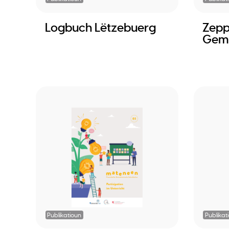
Logbuch Lëtzebuerg
Zepp
Gem
Publikatioun
Publikat