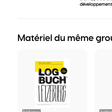
développement 
Matériel du même gr
Publikatioun
Publikat