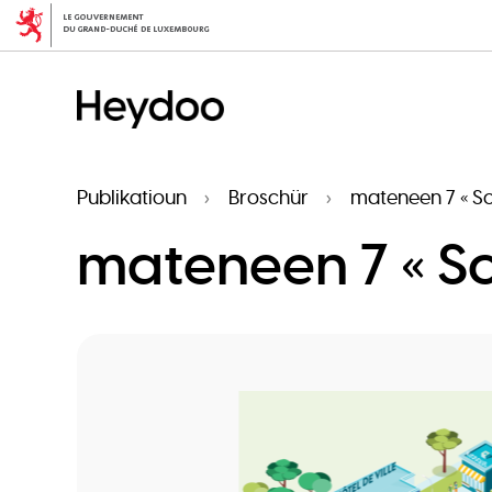
Skip
to
main
content
Publikatioun
Broschür
mateneen 7 « Sc
mateneen 7 « Sc