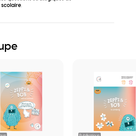
scolaire
.
oupe
ioun
Publikatioun