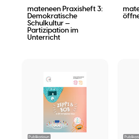
mateneen Praxisheft 3:
mate
Demokratische
öffn
Schulkultur —
Partizipation im
Unterricht
Publikatioun
Publikat