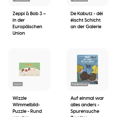
Zeppi & Bob 3 –
De Kabutz - déi
in der
éischt Schicht
Europäischen
an der Galerie
Union
Saach
Publikatioun
Wizzle
Auf einmal war
Wimmelbild-
alles anders -
Puzzle - Rund
Spurensuche