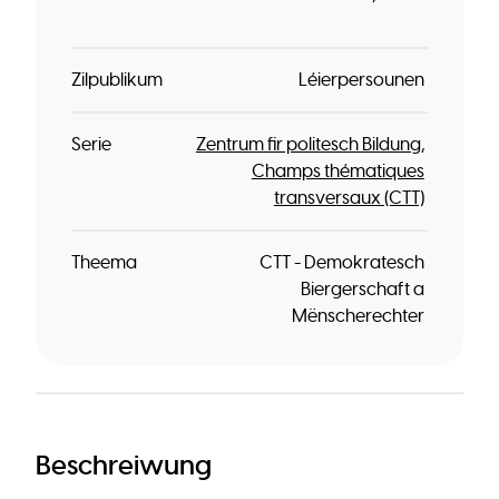
Zilpublikum
Léierpersounen
Serie
Zentrum fir politesch Bildung
Champs thématiques
transversaux (CTT)
Theema
CTT - Demokratesch
Biergerschaft a
Mënscherechter
Beschreiwung