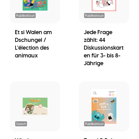
Publikatioun
Publikatioun
Et si Walen am
Jede Frage
Dschungel /
zählt: 44
L'élection des
Diskussionskart
animaux
en für 3- bis 8-
Jährige
Saach
Publikatioun