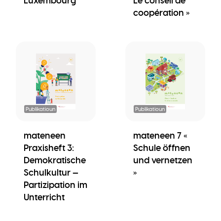
Luxembourg
Le conseil de
coopération »
Publikatioun
Publikatioun
mateneen
mateneen 7 «
Praxisheft 3:
Schule öffnen
Demokratische
und vernetzen
Schulkultur —
»
Partizipation im
Unterricht