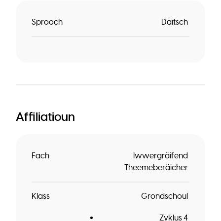
Sprooch
Däitsch
Affiliatioun
Fach
Iwwergräifend
Theemeberäicher
Klass
Grondschoul
Zyklus 4