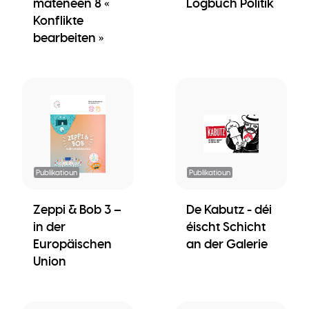
mateneen 8 «
Logbuch Politik
Konflikte
bearbeiten »
Publikatioun
Publikatioun
Zeppi & Bob 3 –
De Kabutz - déi
in der
éischt Schicht
Europäischen
an der Galerie
Union