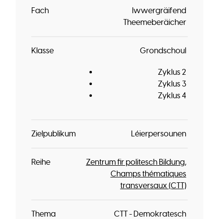
Fach
Iwwergräifend
Theemeberäicher
Klasse
Grondschoul
Zyklus 2
Zyklus 3
Zyklus 4
Zielpublikum
Léierpersounen
Reihe
Zentrum fir politesch Bildung
Champs thématiques
transversaux (CTT)
Thema
CTT - Demokratesch