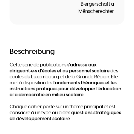
Biergerschaft a
Mënscherechter
Beschreibung
s’adresse aux
Cette série de publications
dirigeant·e·s d’écoles et au personnel scolaire
des
écoles du Luxembourg et de la Grande Région. Elle
fondements théoriques et les
met à disposition les
instructions pratiques pour développer l’éducation
à la démocratie en milieu scolaire.
Chaque cahier porte sur un thème principal et est
questions stratégiques
consacré à un type ou à des
de développement scolaire
.