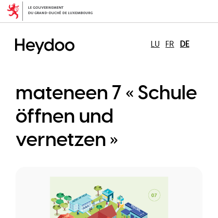
Direkt
zum
Inhalt
LU
FR
DE
mateneen 7 « Schule
öffnen und
vernetzen »