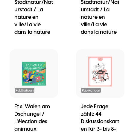
Stadtnatur/Nat
Stadtnatur/Nat
urstadt / La
urstadt / La
nature en
nature en
ville/La vie
ville/La vie
dans la nature
dans la nature
Publikatioun
Publikatioun
Et si Walen am
Jede Frage
Dschungel /
zählt: 44
L'élection des
Diskussionskart
animaux
en für 3- bis 8-