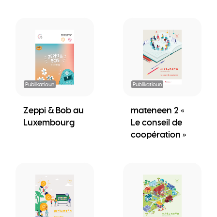
Publikatioun
Publikatioun
Zeppi & Bob au
mateneen 2 «
Luxembourg
Le conseil de
coopération »