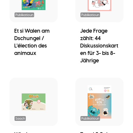
Publikatioun
Publikatioun
Et si Walen am
Jede Frage
Dschungel /
zählt: 44
L'élection des
Diskussionskart
animaux
en für 3- bis 8-
Jährige
Saach
Publikatioun