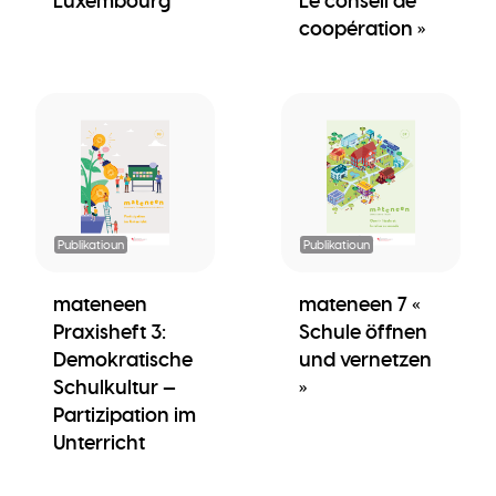
Luxembourg
Le conseil de
coopération »
Publikatioun
Publikatioun
mateneen
mateneen 7 «
Praxisheft 3:
Schule öffnen
Demokratische
und vernetzen
Schulkultur —
»
Partizipation im
Unterricht