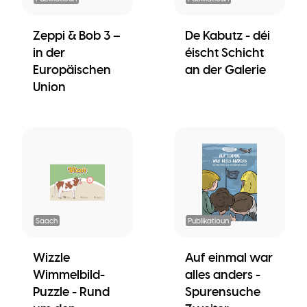
Zeppi & Bob 3 –
De Kabutz - déi
in der
éischt Schicht
Europäischen
an der Galerie
Union
Saach
Publikatioun
Wizzle
Auf einmal war
Wimmelbild-
alles anders -
Puzzle - Rund
Spurensuche