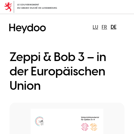
Direkt
zum
Inhalt
LU
FR
DE
Zeppi & Bob 3 – in
der Europäischen
Union