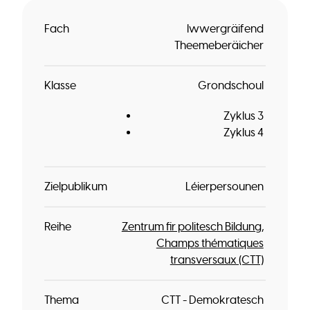
Fach
Iwwergräifend
Theemeberäicher
Klasse
Grondschoul
Zyklus 3
Zyklus 4
Zielpublikum
Léierpersounen
Reihe
Zentrum fir politesch Bildung
Champs thématiques
transversaux (CTT)
Thema
CTT - Demokratesch