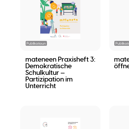
Publikatioun
Publikat
mateneen Praxisheft 3:
mate
Demokratische
öffn
Schulkultur —
Partizipation im
Unterricht