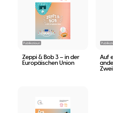
Publikatioun
Publikat
Zeppi & Bob 3 – in der
Auf 
Europäischen Union
ande
Zwei