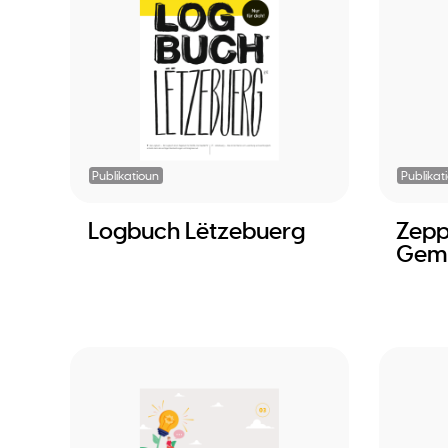
Publikatioun
Publikat
Logbuch Lëtzebuerg
Zepp
Gem