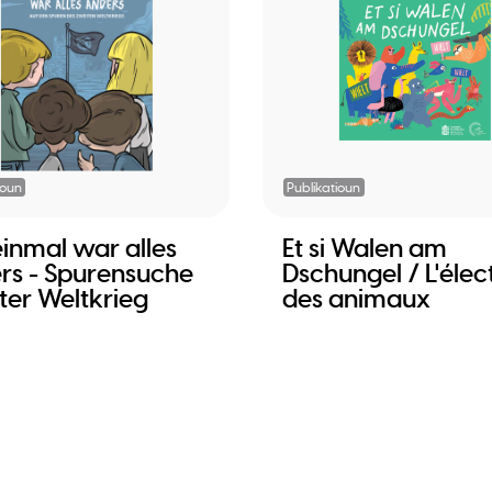
ioun
Publikatioun
einmal war alles
Et si Walen am
rs - Spurensuche
Dschungel / L'élec
ter Weltkrieg
des animaux