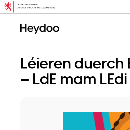
Direkt
zum
Inhalt
Léieren duerch
– LdE mam LEdi