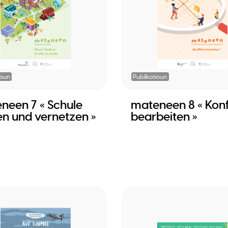
ioun
Publikatioun
neen 7 « Schule
mateneen 8 « Konf
en und vernetzen »
bearbeiten »