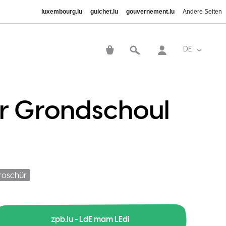
luxembourg.lu
guichet.lu
gouvernement.lu
Andere Seiten
Benutzer
DE
Weitere A
r Grondschoul
roschür
zpb.lu - LdE mam LEdi