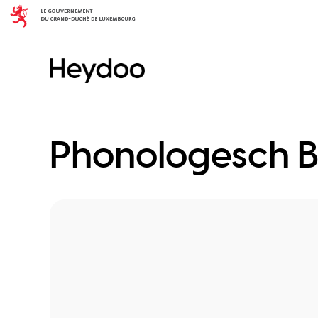
Direkt
zum
Inhalt
Phonologesch Be