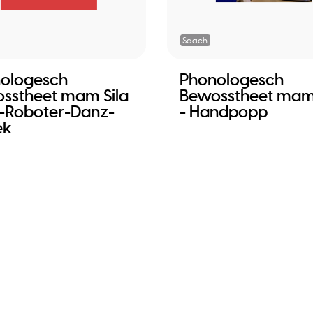
Saach
ologesch
Phonologesch
sstheet mam Sila
Bewosstheet mam 
la-Roboter-Danz-
- Handpopp
ek