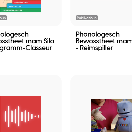
ioun
Publikatioun
ologesch
Phonologesch
sstheet mam Sila
Bewosstheet mam 
ogramm-Classeur
- Reimspiller