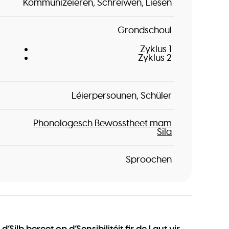
Kommunizéieren
Schreiwen
Liesen
Grondschoul
Zyklus 1
Zyklus 2
Léierpersounen
Schüler
Phonologesch Bewosstheet mam
Sila
Sproochen
r d’Silb bereet op d’Sensibilitéit fir de Laut vir
.