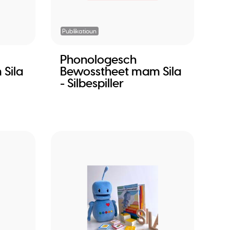
Publikatioun
Phonologesch
Sila
Bewosstheet mam Sila
- Silbespiller