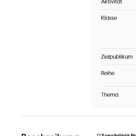
Aktivität
Klasse
Zielpublikum
Reihe
Thema
D’
Sensibilitéit fi