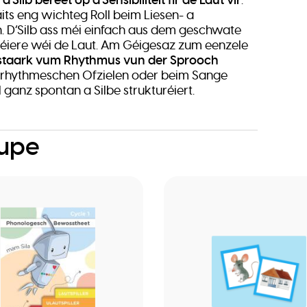
säits eng wichteg Roll beim Liesen- a
. D’Silb ass méi einfach aus dem geschwate
éiere wéi de Laut. Am Géigesaz zum eenzele
staark vum Rhythmus vun der Sprooch
m rhythmeschen Ofzielen oder beim Sange
l ganz spontan a Silbe strukturéiert.
oupe