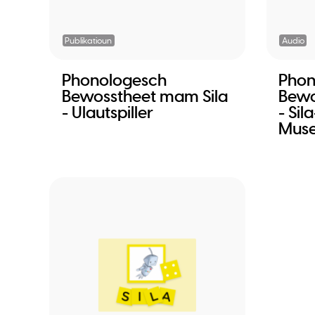
Publikatioun
Audio
Phonologesch
Phon
Bewosstheet mam Sila
Bewo
- Ulautspiller
- Si
Mus