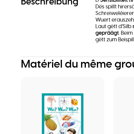
Beschreibung
Dës spillt hirer
Schreiweléieren
Wuert erauszeh
Laut gëtt d’Silb
gepräägt
. Bei
gëtt zum Beispil
Matériel du même gr