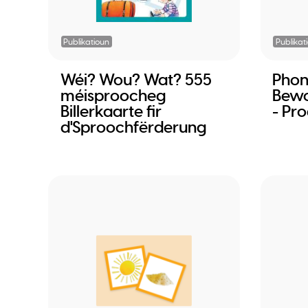
Publikatioun
Publikat
Wéi? Wou? Wat? 555
Phon
méisproocheg
Bewo
Billerkaarte fir
- Pr
d'Sproochfërderung