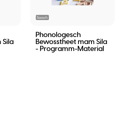
Saach
Phonologesch
Sila
Bewosstheet mam Sila
- Programm-Material