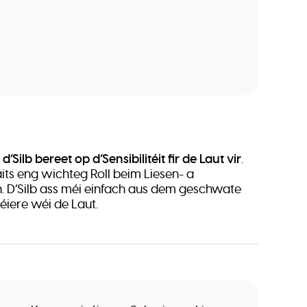
r d’Silb bereet op d’Sensibilitéit fir de Laut vir
.
säits eng wichteg Roll beim Liesen- a
. D’Silb ass méi einfach aus dem geschwate
iere wéi de Laut.