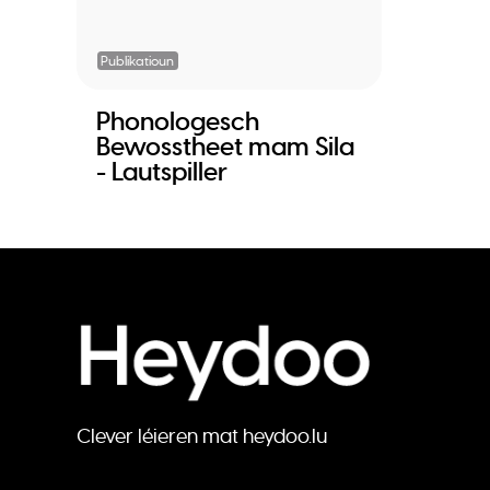
Publikatioun
Phonologesch
Bewosstheet mam Sila
- Lautspiller
Clever léieren mat heydoo.lu