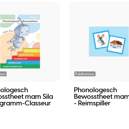
ioun
Publikatioun
ologesch
Phonologesch
sstheet mam Sila
Bewosstheet mam 
ogramm-Classeur
- Reimspiller