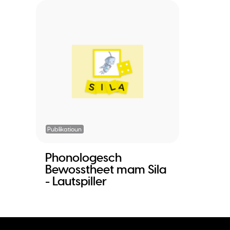
Publikatioun
Phonologesch
Bewosstheet mam Sila
- Lautspiller