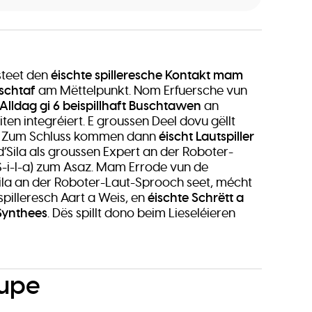
steet den
éischte spilleresche Kontakt mam
uschtaf
am Mëttelpunkt. Nom Erfuersche vun
Alldag gi 6 beispillhaft Buschtawen
an
iten integréiert. E groussen Deel dovu gëllt
er. Zum Schluss kommen dann
éischt Lautspiller
d’Sila als groussen Expert an der Roboter-
-i-l-a) zum Asaz. Mam Errode vun de
Sila an der Roboter-Laut-Sprooch seet, mécht
spilleresch Aart a Weis, en
éischte Schrëtt a
Synthees
. Dës spillt dono beim Lieseléieren
oupe