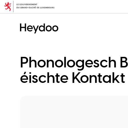
Direkt
zum
Inhalt
Phonologesch Be
éischte Kontakt