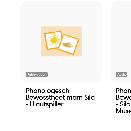
Publikatioun
Audio
Phonologesch
Phon
Bewosstheet mam Sila
Bewo
- Ulautspiller
- Si
Mus