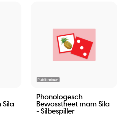
Publikatioun
Phonologesch
Sila
Bewosstheet mam Sila
- Silbespiller