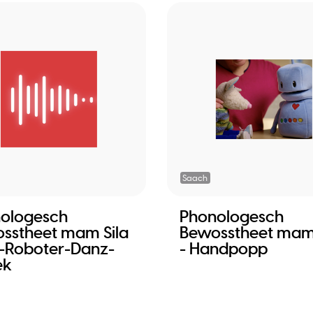
Saach
ologesch
Phonologesch
sstheet mam Sila
Bewosstheet mam 
la-Roboter-Danz-
- Handpopp
ek