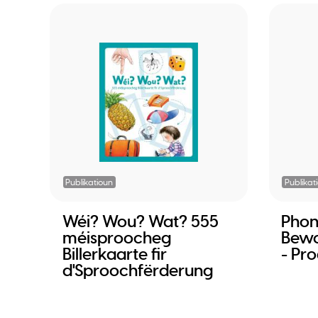
Publikatioun
Publikat
Wéi? Wou? Wat? 555
Phon
méisproocheg
Bewo
Billerkaarte fir
- Pr
d'Sproochfërderung