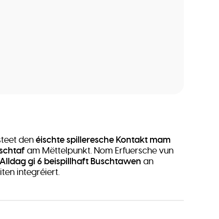
steet den
éischte spilleresche Kontakt mam
uschtaf
am Mëttelpunkt. Nom Erfuersche vun
Alldag gi 6 beispillhaft Buschtawen
an
iten integréiert.