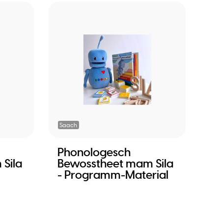
Saach
Phonologesch
Sila
Bewosstheet mam Sila
- Programm-Material