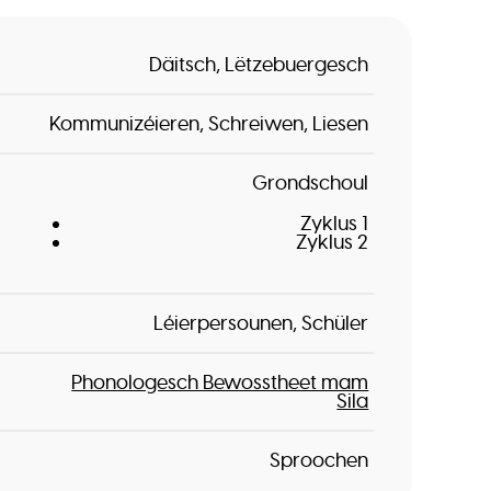
Däitsch
Lëtzebuergesch
Kommunizéieren
Schreiwen
Liesen
Grondschoul
Zyklus 1
Zyklus 2
Léierpersounen
Schüler
Phonologesch Bewosstheet mam
Sila
Sproochen