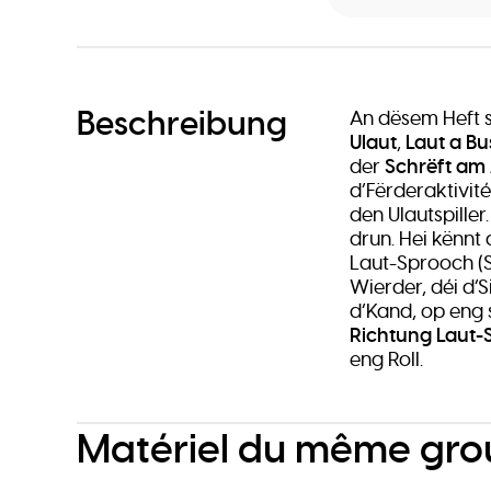
Beschreibung
An dësem Heft 
Ulaut
,
Laut a B
der
Schrëft am 
d’Fërderaktivité
den Ulautspill
drun. Hei kënnt 
Laut-Sprooch (S
Wierder, déi d’
d’Kand, op eng 
Richtung Laut-
eng Roll.
Matériel du même gr