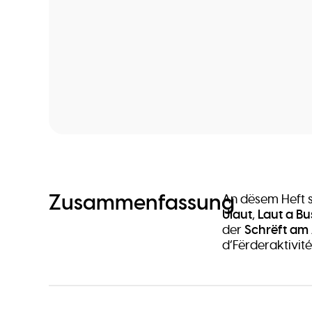
Zusammenfassung
An dësem Heft 
Ulaut
,
Laut a B
der
Schrëft am 
d’Fërderaktivité