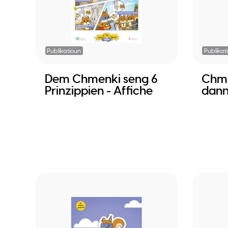
Publikatioun
Publikat
Dem Chmenki seng 6
Chme
Prinzippien - Affiche
dann