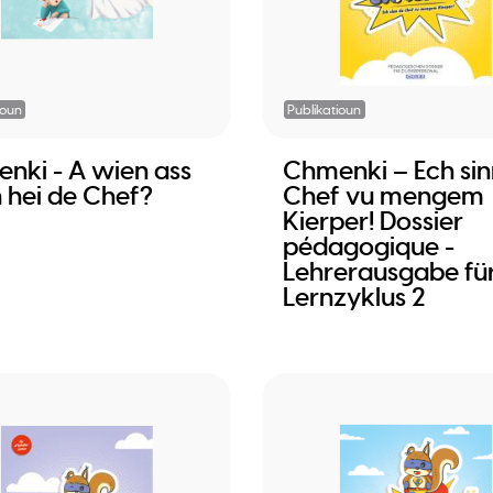
ioun
Publikatioun
nki - A wien ass
Chmenki – Ech sin
 hei de Chef?
Chef vu mengem
Kierper! Dossier
pédagogique -
Lehrerausgabe fü
Lernzyklus 2