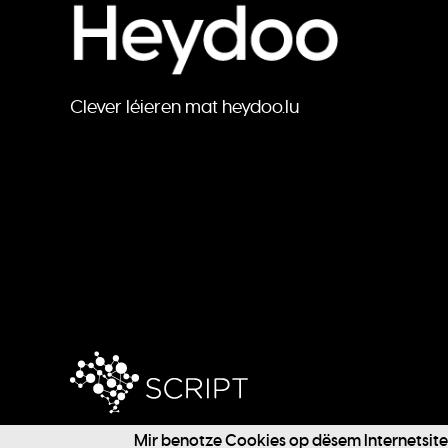
Clever léieren mat heydoo.lu
Mir benotze Cookies op dësem Internetsite f
@ 2024 SCRIPT / Heydoo