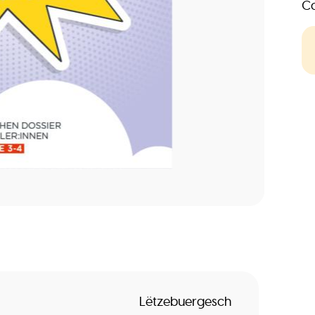
Co
Lëtzebuergesch