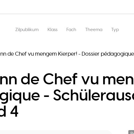
Main
Zilpublikum
Klass
Fach
Theema
Typ
navigation
inn de Chef vu mengem Kierper! - Dossier pédagogique
inn de Chef vu men
gique - Schüleraus
d 4
B