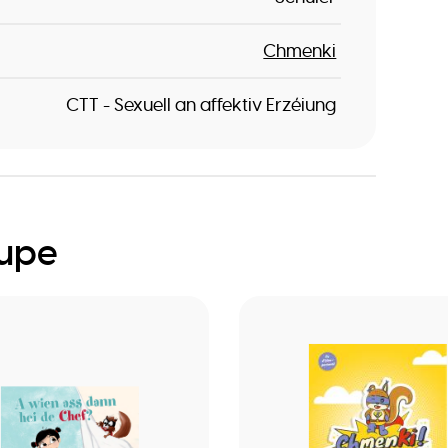
Chmenki
CTT - Sexuell an affektiv Erzéiung
oupe