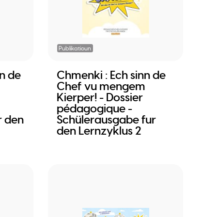
Publikatioun
n de
Chmenki : Ech sinn de
Chef vu mengem
Kierper! - Dossier
pédagogique -
r den
Schülerausgabe fur
den Lernzyklus 2