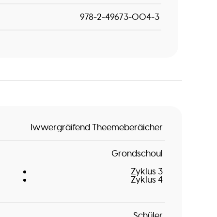
978-2-49673-004-3
Iwwergräifend Theemeberäicher
Grondschoul
Zyklus 3
Zyklus 4
Schüler