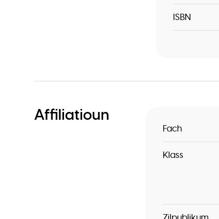
ISBN
Affiliatioun
Fach
Klass
Zilpublikum