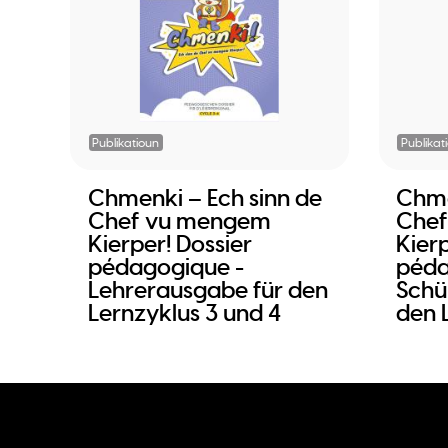
Publikatioun
Publikat
Chmenki – Ech sinn de
Chme
Chef vu mengem
Che
Kierper! Dossier
Kierp
pédagogique -
péda
Lehrerausgabe für den
Schü
Lernzyklus 3 und 4
den 