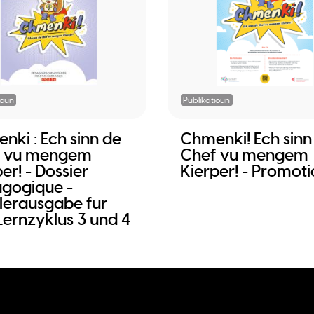
ioun
Publikatioun
nki : Ech sinn de
Chmenki! Ech sinn
f vu mengem
Chef vu mengem
er! - Dossier
Kierper! - Promot
gogique -
lerausgabe fur
Lernzyklus 3 und 4