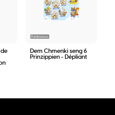
Publikatioun
 de
Dem Chmenki seng 6
Prinzippien - Dépliant
ion