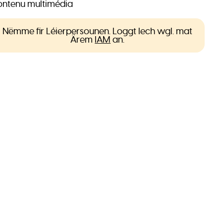
ntenu multimédia
Nëmme fir Léierpersounen. Loggt Iech wgl. mat
Ärem
IAM
an.