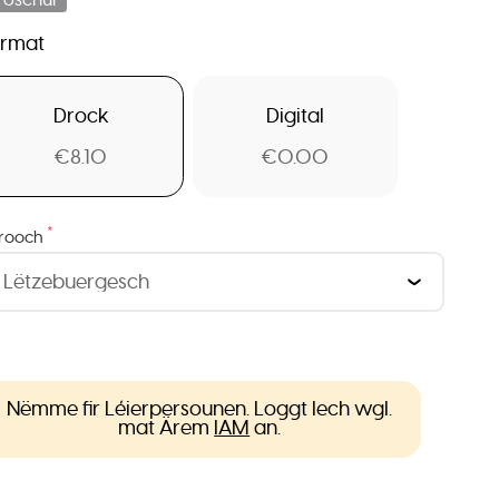
ormat
Drock
Digital
€8.10
€0.00
*
rooch
Nëmme fir Léierpersounen. Loggt Iech wgl.
mat Ärem
IAM
an.