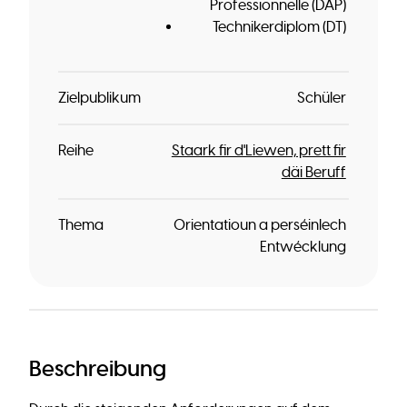
Professionnelle (DAP)
Technikerdiplom (DT)
Zielpublikum
Schüler
Reihe
Staark fir d'Liewen, prett fir
däi Beruff
Thema
Orientatioun a perséinlech
Entwécklung
Beschreibung