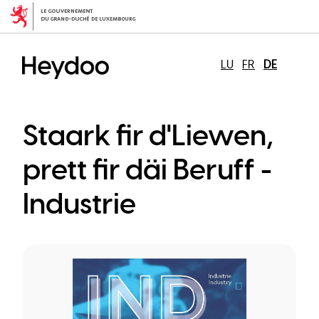
Direkt
zum
Inhalt
LU
FR
DE
Staark fir d'Liewen,
prett fir däi Beruff -
Industrie