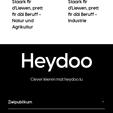
Staark fir
Staark fir
d'Liewen, prett
d'Liewen, prett
fir däi Beruff -
fir däi Beruff -
Natur und
Industrie
Agrikultur
Clever léieren mat heydoo.lu
Zielpublikum