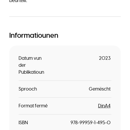
beurteilt.
Informatiounen
Datum vun
2023
der
Publikatioun
Sprooch
Gemëscht
Format fermé
DinA4
ISBN
978-99959-1-495-0