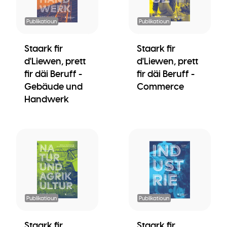
Publikatioun
Publikatioun
Staark fir
Staark fir
d'Liewen, prett
d'Liewen, prett
fir däi Beruff -
fir däi Beruff -
Gebäude und
Commerce
Handwerk
Publikatioun
Publikatioun
Staark fir
Staark fir