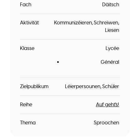
Fach
Däitsch
Aktivität
Kommunizéieren
Schreiwen
Liesen
Klasse
Lycée
Général
Zielpublikum
Léierpersounen
Schüler
Reihe
Auf geht's!
Thema
Sproochen