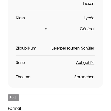
Liesen
Klass
Lycée
Général
Zilpublikum
Léierpersounen
Schüler
Serie
Auf geht's!
Theema
Sproochen
Buch
Format