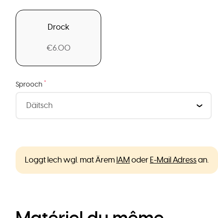
Drock
€6.00
*
Sprooch
Loggt Iech wgl. mat Ärem
IAM
oder
E-Mail Adress
an.
Matériel du même