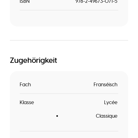
ISBN
978-2-49673-071-5
Zugehörigkeit
Fach
Franséisch
Klasse
Lycée
Classique