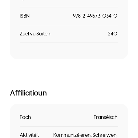
ISBN
978-2-49673-034-0
Zuel vu Säiten
240
Affiliatioun
Fach
Franséisch
Aktivitéit
Kommunizéieren
Schreiwen