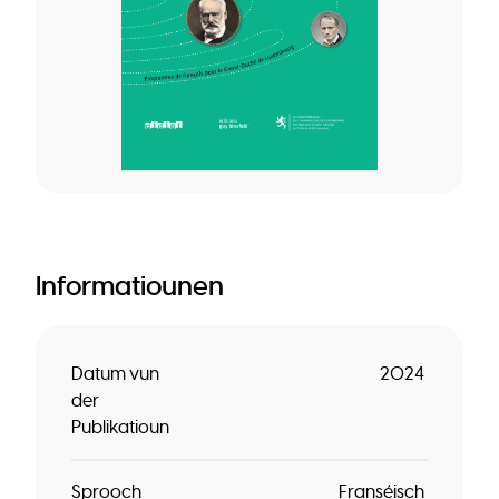
Informatiounen
Datum vun
2024
der
Publikatioun
Sprooch
Franséisch