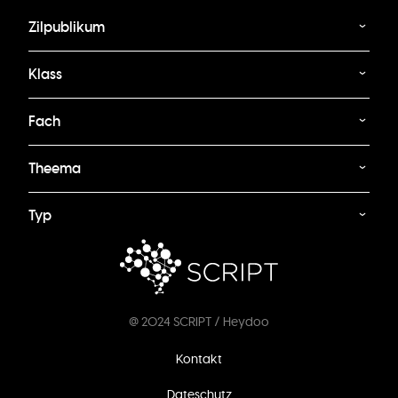
Zilpublikum
Klass
Fach
Theema
Typ
@ 2024 SCRIPT / Heydoo
Footer
Kontakt
menu
Dateschutz