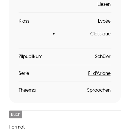
Liesen
Klass
Lycée
Classique
Zilpublikum
Schüler
Serie
Fil d'Ariane
Theema
Sproochen
Buch
Format