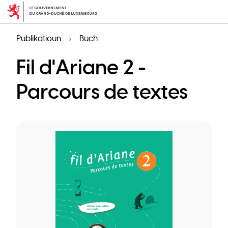
Skip
to
main
Publikatioun
Buch
content
Fil d'Ariane 2 -
Parcours de textes