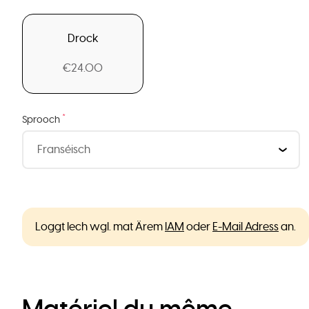
Drock
€24.00
*
Sprooch
Loggt Iech wgl. mat Ärem
IAM
oder
E-Mail Adress
an.
Matériel du même