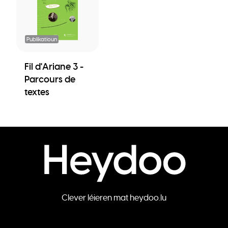
Publikatioun
Fil d'Ariane 3 -
Parcours de
textes
Clever léieren mat heydoo.lu