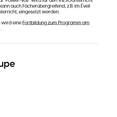
l “Power-voll” wird für den VIESOUnterricht
ann auch Fächerübergreifend, z.B. im Éveil
terricht, eingesetzt werden.
e wird eine
Fortbildung zum Programm am
.
oupe