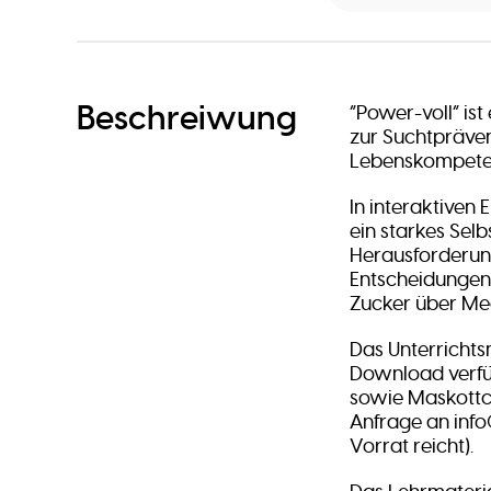
Beschreiwung
“Power-voll” i
zur Suchtpräve
Lebenskompetenz
In interaktiven 
ein starkes Sel
Herausforderu
Entscheidungen 
Zucker über Me
Das Unterrichtsm
Download verfüg
sowie Maskottc
Anfrage an info
Vorrat reicht).