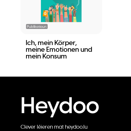
Publikatioun
Ich, mein Körper,
meine Emotionen und
mein Konsum
Clever léieren mat heydoo.lu