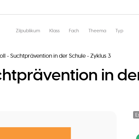
Main
Zilpublikum
Klass
Fach
Theema
Typ
navigation
ll - Suchtprävention in der Schule - Zyklus 3
htprävention in der
E