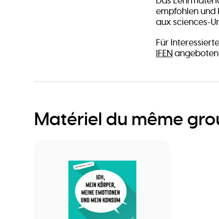
Das Lehrmateria
empfohlen und k
aux sciences-Un
Für Interessiert
IFEN
angeboten
Matériel du même gr