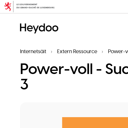
Skip
to
main
content
Internetsäit
Extern Ressource
Power-vo
Power-voll - Suc
3