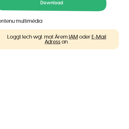
Download
ntenu multimédia
Loggt Iech wgl. mat Ärem
IAM
oder
E-Mail
Adress
an.