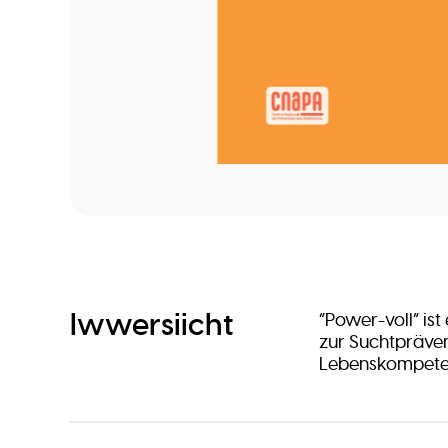
Iwwersiicht
“Power-voll” i
zur Suchtpräve
Lebenskompetenz