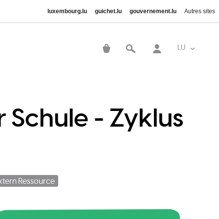
luxembourg.lu
guichet.lu
gouvernement.lu
Autres sites
User
account
LU
List addi
menu
 Schule - Zyklus
xtern Ressource