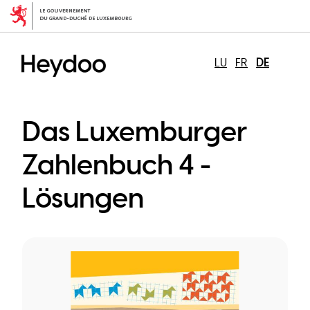
Direkt
zum
Inhalt
LU
FR
DE
Das Luxemburger
Zahlenbuch 4 -
Lösungen