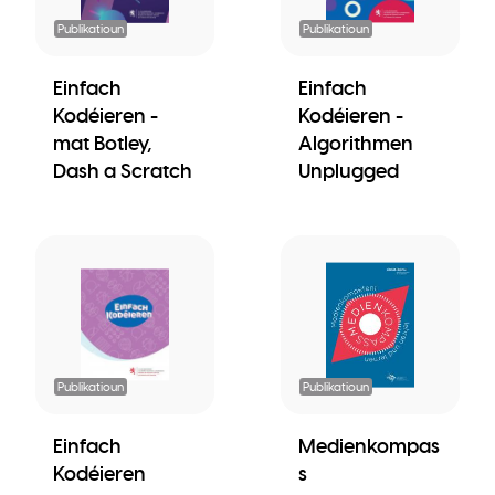
Publikatioun
Publikatioun
Einfach
Einfach
Kodéieren -
Kodéieren -
mat Botley,
Algorithmen
Dash a Scratch
Unplugged
Publikatioun
Publikatioun
Einfach
Medienkompas
Kodéieren
s