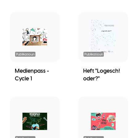
Publikatioun
Publikatioun
Medienpass -
Heft "Logesch!
Cycle 1
oder?"