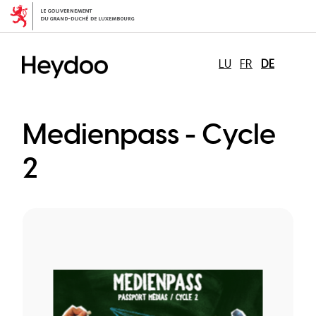
Direkt
zum
Inhalt
LU
FR
DE
Medienpass - Cycle
2