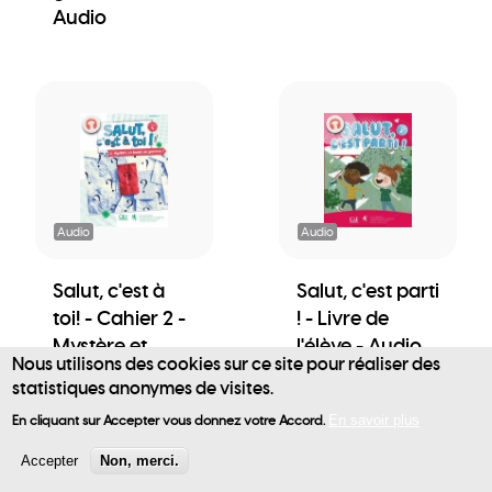
Audio
Audio
Audio
Salut, c'est à
Salut, c'est parti
toi! - Cahier 2 -
! - Livre de
Mystère et
l'élève - Audio
Nous utilisons des cookies sur ce site pour réaliser des
boule de
statistiques anonymes de visites.
User
gomme ! -
En cliquant sur Accepter vous donnez votre Accord.
En savoir plus
Audio
account
Accepter
Non, merci.