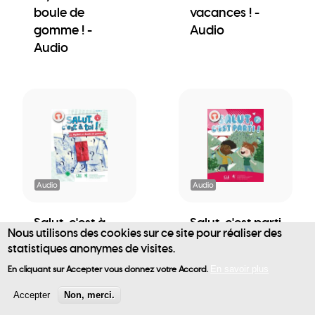
boule de
vacances ! -
gomme ! -
Audio
Audio
Audio
Audio
Salut, c'est à
Salut, c'est parti
Nous utilisons des cookies sur ce site pour réaliser des
toi! - Cahier 2 -
! - Livre de
statistiques anonymes de visites.
User
Mystère et
l'élève - Audio
En cliquant sur Accepter vous donnez votre Accord.
En savoir plus
boule de
account
gomme ! -
Accepter
Non, merci.
Audio