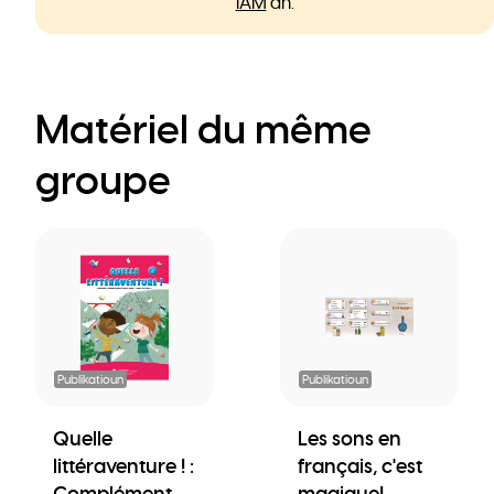
IAM
an.
Matériel du même
groupe
Publikatioun
Publikatioun
Quelle
Les sons en
littéraventure ! :
français, c'est
Complément
magique! -