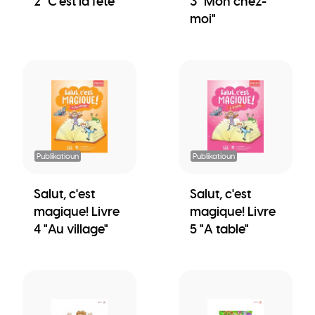
2 "C'est la fête"
3 "Mon chez-
moi"
Publikatioun
Publikatioun
Salut, c'est
Salut, c'est
magique! Livre
magique! Livre
4 "Au village"
5 "A table"