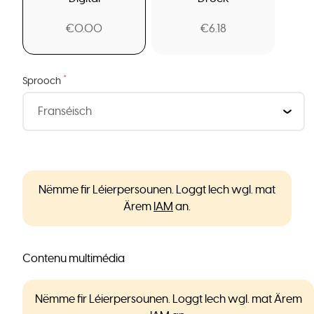
€0.00
€6.18
*
Sprooch
Nëmme fir Léierpersounen. Loggt Iech wgl. mat
Ärem
IAM
an.
Contenu multimédia
Nëmme fir Léierpersounen. Loggt Iech wgl. mat Ärem