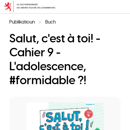
Skip
to
main
Publikatioun
Buch
content
Salut, c'est à toi! -
Cahier 9 -
L'adolescence,
#formidable ?!