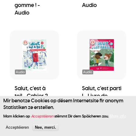
gomme ! -
Audio
Audio
Audio
Audio
Salut, c'est à
Salut, c'est parti
toi! - Cahier 2 -
! - Livre de
Mir benotze Cookies op dësem Internetsite fir anonym
Mystère et
l'élève - Audio
Statistiken ze erstellen.
User
boule de
Mam klicken op
Acceptéieren
stëmmt Dir dem Späicheren zou.
More info
gomme ! -
account
Audio
Acceptéieren
Nee, merci.